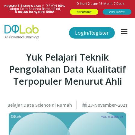
0
Hari
2
Jam
15
Menit
7
Detik
PROMO 8.8 MEGA SALE 
🎉
DISKON
98%
Belajar Data Science Bersertifikat,
6 BULAN hanya Rp 100K!
Chat Us Now
DAFTAR SEKARANG!
Login/Register
Yuk Pelajari Teknik
Pengolahan Data Kualitatif
Terpopuler Menurut Ahli
Belajar Data Science di Rumah
23-November-2021