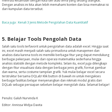
menrutu kesamaan dengan kata lain atau tema yang sedang diangkat.
Dengan analisis ini kita akan lebih memahami konten dan bisa memaknai isi
dari kumpulan data tersebut.
Baca juga : Kenali 3 Jenis Metode Pengolahan Data Kuantitatif
5. Belajar Tools Pengolah Data
Salah satu tools terfavorit untuk pengolahan data adalah excel. Hingga saat
ini, excel masih menjadi salah satu primadona untuk manajemen dan
analisis data karena tools ini memiliki berbagai fitur yang dapat mendukung
berbagai pekerjaan, mulai dari operasi matematika sederhana hingga
analisis statistik dengan metode kompleks. Selain itu, excel juga dilengkapi
dengan fitur visualisasi data dengan berbagai jenis grafik, format gambar
dan warna, serta costume tampilan grafik. Yuk mulai belajar excel secara
terstruktur bersama DQLab! Klik button di bawah ini untuk mengakses
berbagai fasilitas belajar menyenangkan dan nikmati modul gratis dari
DQLab sebagai persiapan sebelum belajar mengolah data. Selamat belajar!
Penulis: Galuh Nurvinda K
Editor: Annissa Widya Davita