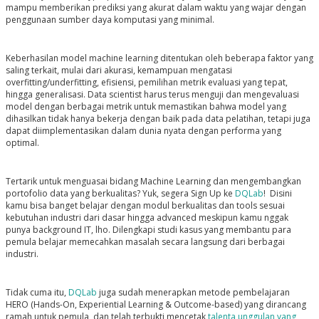
mampu memberikan prediksi yang akurat dalam waktu yang wajar dengan
penggunaan sumber daya komputasi yang minimal.
Keberhasilan model machine learning ditentukan oleh beberapa faktor yang
saling terkait, mulai dari akurasi, kemampuan mengatasi
overfitting/underfitting, efisiensi, pemilihan metrik evaluasi yang tepat,
hingga generalisasi. Data scientist harus terus menguji dan mengevaluasi
model dengan berbagai metrik untuk memastikan bahwa model yang
dihasilkan tidak hanya bekerja dengan baik pada data pelatihan, tetapi juga
dapat diimplementasikan dalam dunia nyata dengan performa yang
optimal.
Tertarik untuk menguasai bidang Machine Learning dan mengembangkan
portofolio data yang berkualitas? Yuk, segera Sign Up ke
DQLab
! Disini
kamu bisa banget belajar dengan modul berkualitas dan tools sesuai
kebutuhan industri dari dasar hingga advanced meskipun kamu nggak
punya background IT, lho. Dilengkapi studi kasus yang membantu para
pemula belajar memecahkan masalah secara langsung dari berbagai
industri.
Tidak cuma itu,
DQLab
juga sudah menerapkan metode pembelajaran
HERO (Hands-On, Experiential Learning & Outcome-based) yang dirancang
ramah untuk pemula, dan telah terbukti mencetak
talenta unggulan yang