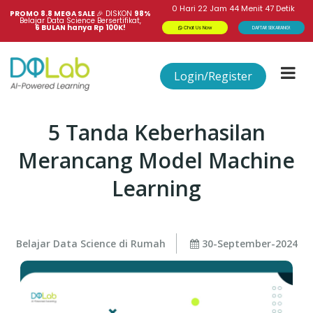
0
Hari
22
Jam
44
Menit
47
Detik
PROMO 8.8 MEGA SALE 
🎉
DISKON
98%
Belajar Data Science Bersertifikat,
6 BULAN hanya Rp 100K!
Chat Us Now
DAFTAR SEKARANG!
Login/Register
5 Tanda Keberhasilan
Merancang Model Machine
Learning
Belajar Data Science di Rumah
30-September-2024