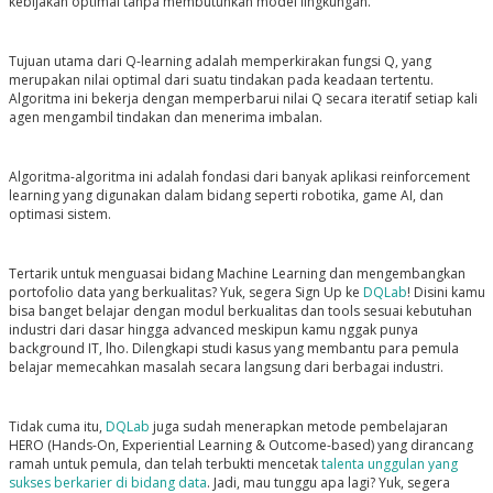
kebijakan optimal tanpa membutuhkan model lingkungan.
Tujuan utama dari Q-learning adalah memperkirakan fungsi Q, yang
merupakan nilai optimal dari suatu tindakan pada keadaan tertentu.
Algoritma ini bekerja dengan memperbarui nilai Q secara iteratif setiap kali
agen mengambil tindakan dan menerima imbalan.
Algoritma-algoritma ini adalah fondasi dari banyak aplikasi reinforcement
learning yang digunakan dalam bidang seperti robotika, game AI, dan
optimasi sistem.
Tertarik untuk menguasai bidang Machine Learning dan mengembangkan
portofolio data yang berkualitas? Yuk, segera Sign Up ke
DQLab
! Disini kamu
bisa banget belajar dengan modul berkualitas dan tools sesuai kebutuhan
industri dari dasar hingga advanced meskipun kamu nggak punya
background IT, lho. Dilengkapi studi kasus yang membantu para pemula
belajar memecahkan masalah secara langsung dari berbagai industri.
Tidak cuma itu,
DQLab
juga sudah menerapkan metode pembelajaran
HERO (Hands-On, Experiential Learning & Outcome-based) yang dirancang
ramah untuk pemula, dan telah terbukti mencetak
talenta unggulan yang
sukses berkarier di bidang data
. Jadi, mau tunggu apa lagi? Yuk, segera