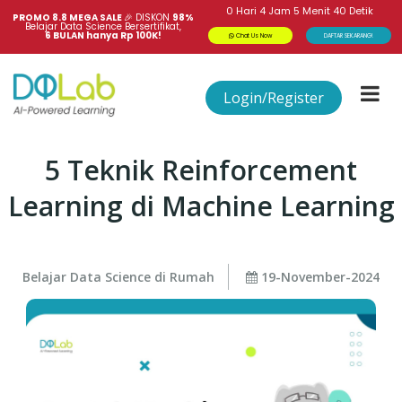
0
Hari
4
Jam
5
Menit
40
Detik
PROMO 8.8 MEGA SALE 
🎉
DISKON
98%
Belajar Data Science Bersertifikat,
6 BULAN hanya Rp 100K!
Chat Us Now
DAFTAR SEKARANG!
Login/Register
5 Teknik Reinforcement
Learning di Machine Learning
Belajar Data Science di Rumah
19-November-2024