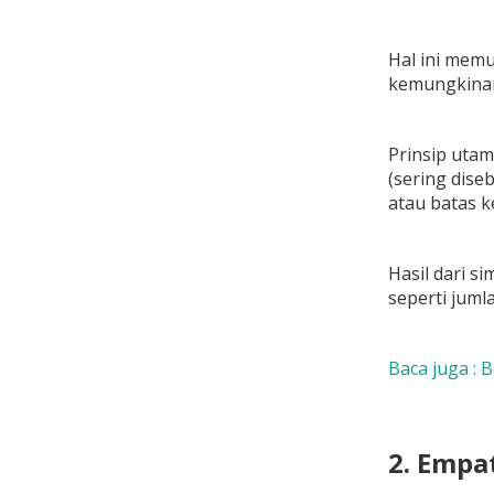
Hal ini memu
kemungkinan
Prinsip uta
(sering diseb
atau batas k
Hasil dari s
seperti jum
Baca juga : 
2. Empa