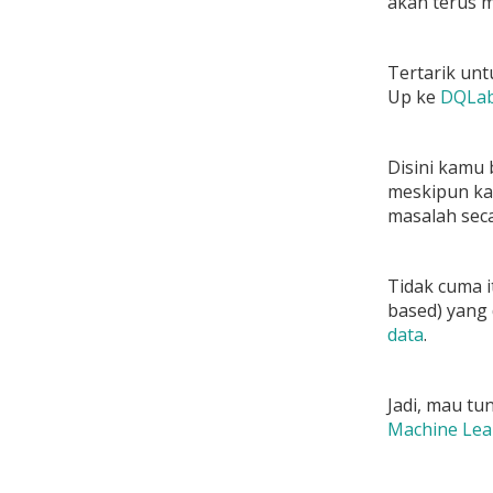
akan terus m
Tertarik un
Up ke
DQLa
Disini kamu 
meskipun ka
masalah seca
Tidak cuma i
based) yang
data
.
Jadi, mau tu
Machine Lear