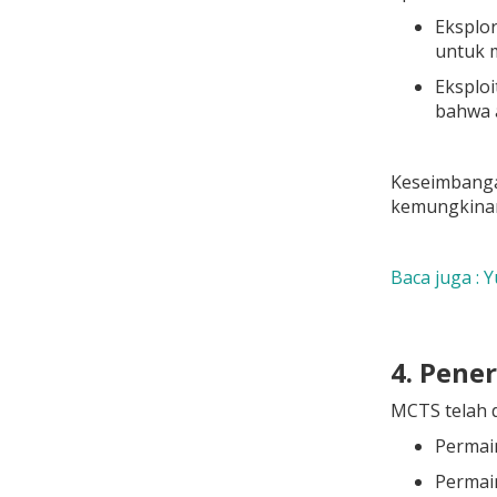
Eksplor
untuk m
Eksploi
bahwa a
Keseimbanga
kemungkinan 
Baca juga :
4. Pene
MCTS telah d
Permain
Permai