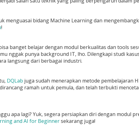
enjadi salah satu teknik yang paling berpengaruh dalam 
tuk menguasai bidang Machine Learning dan mengembangkan 
b
!
bisa banget belajar dengan modul berkualitas dan tools ses
mu nggak punya background IT, lho. Dilengkapi studi ka
ra langsung dari berbagai industri.
tu,
DQLab
juga sudah menerapkan metode pembelajaran HE
 dirancang ramah untuk pemula, dan telah terbukti mencet
nggu apa lagi? Yuk, segera persiapkan diri dengan modul 
ning and AI for Beginner
sekarang juga!