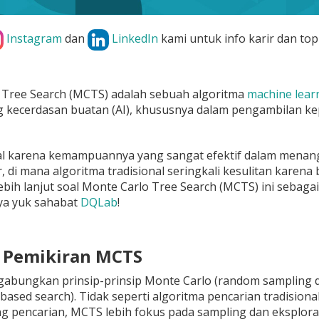
Instagram
dan
LinkedIn
kami untuk info karir dan top
 Tree Search (MCTS) adalah sebuah algoritma
machine lear
g kecerdasan buatan (AI), khususnya dalam pengambilan ke
l karena kemampuannya yang sangat efektif dalam menan
, di mana algoritma tradisional seringkali kesulitan karen
bih lanjut soal Monte Carlo Tree Search (MCTS) ini sebagai
ya yuk sahabat
DQLab
!
r Pemikiran MCTS
ungkan prinsip-prinsip Monte Carlo (random sampling dan 
based search). Tidak seperti algoritma pencarian tradision
g pencarian, MCTS lebih fokus pada sampling dan eksplora