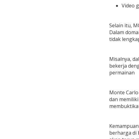
Video 
Selain itu, 
Dalam domai
tidak lengka
Misalnya, da
bekerja den
permainan
Monte Carlo 
dan memilik
membuktikan 
Kemampuanny
berharga di 