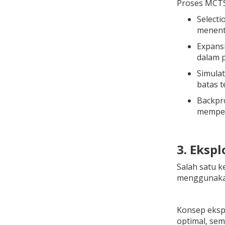
Proses MCTS
Selecti
menentu
Expansi
dalam 
Simulat
batas t
Backpro
memperb
3. Eksp
Salah satu 
menggunakan
Konsep eksp
optimal, sem