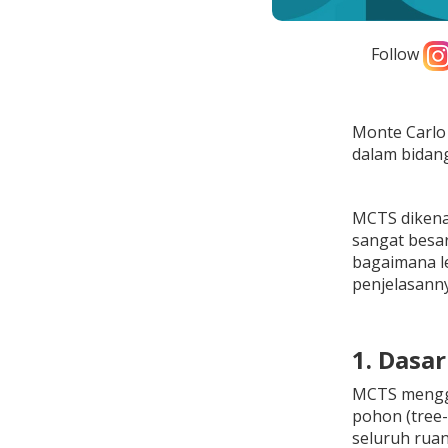
Follow
Monte Carlo
dalam bidan
MCTS dikena
sangat besar
bagaimana le
penjelasann
1. Dasa
MCTS menggab
pohon (tree-
seluruh ruan