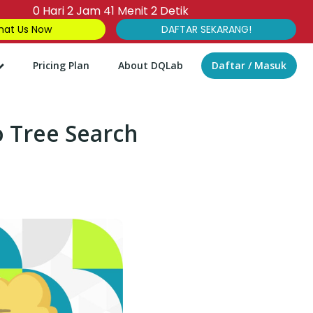
0
Hari
2
Jam
41
Menit
1
Detik
at Us Now
DAFTAR SEKARANG!
Pricing Plan
About DQLab
Daftar / Masuk
 Tree Search