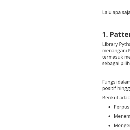
Lalu apa saj
1. Patte
Library Pyth
menangani NL
termasuk men
sebagai pili
Fungsi dalam
positif hingg
Berikut adal
Perpus
Menemu
Mengemb