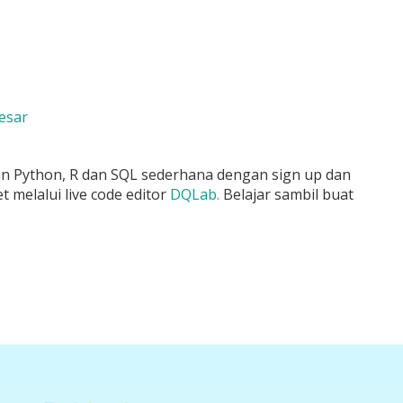
Besar
an
Python, R dan SQL
sederhana dengan
sign up dan
t melalui live code editor
DQLab.
Belajar sambil buat