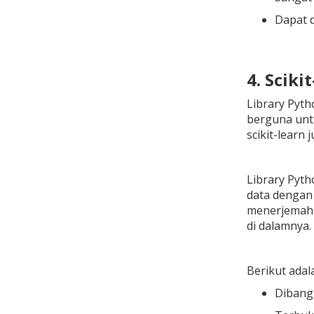
Dapat 
4. Sciki
Library Pyth
berguna unt
scikit-learn
Library Pyt
data dengan 
menerjemahka
di dalamnya.
Berikut adala
Dibang