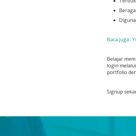
Terbukt
Beraga
Digunak
Baca juga : 
Belajar memu
login melal
portfolio d
Signup sekar