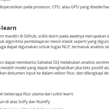
dioperasikan pada prosesor, CPU, atau GPU yang disederh
t-learn
on mandiri di Github, scikit-learn pada awalnya merupakan 
uk algoritma pembelajaran mesin klasik seperti yang digu
 juga dapat digunakan untuk tugas NLP, termasuk analisis s
hon dapat membantu Sahabat DQ melakukan analisis sentim
melatih model yang dapat menghasilkan jika teks positif at
n dokumen input ke dalam vektor fitur, dan dilengkapi de
h beberapa fitur utama dari scikit-learn:
un di atas SciPy dan NumPy