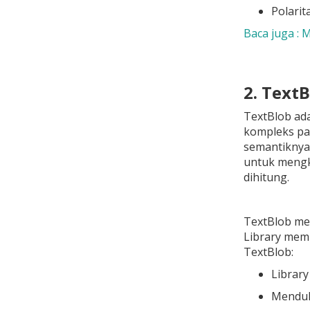
Polarit
Baca juga : 
2. Text
TextBlob ada
kompleks pad
semantiknya 
untuk mengkl
dihitung.
TextBlob men
Library memb
TextBlob:
Librar
Menduku