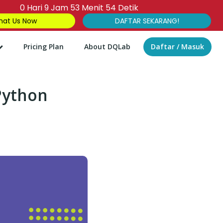
0
Hari
9
Jam
53
Menit
53
Detik
at Us Now
DAFTAR SEKARANG!
Pricing Plan
About DQLab
Daftar / Masuk
Python