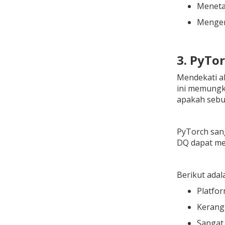
Meneta
Mengemb
3. PyTo
Mendekati ak
ini memungk
apakah sebua
PyTorch san
DQ dapat mem
Berikut adal
Platfor
Kerang
Sangat