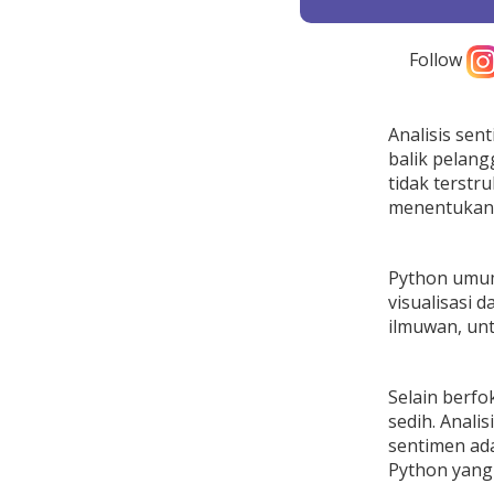
Follow
Analisis se
balik pelang
tidak terstr
menentukan a
Python umum
visualisasi 
ilmuwan, unt
Selain berfo
sedih. Anali
sentimen ada
Python yang