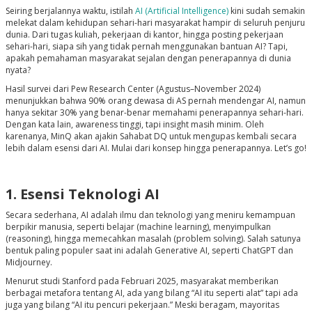
Seiring berjalannya waktu, istilah
AI (Artificial Intelligence)
kini sudah semakin
melekat dalam kehidupan sehari-hari masyarakat hampir di seluruh penjuru
dunia. Dari tugas kuliah, pekerjaan di kantor, hingga posting pekerjaan
sehari-hari, siapa sih yang tidak pernah menggunakan bantuan AI? Tapi,
apakah pemahaman masyarakat sejalan dengan penerapannya di dunia
nyata?
Hasil survei dari Pew Research Center (Agustus–November 2024)
menunjukkan bahwa 90% orang dewasa di AS pernah mendengar AI, namun
hanya sekitar 30% yang benar-benar memahami penerapannya sehari-hari.
Dengan kata lain, awareness tinggi, tapi insight masih minim. Oleh
karenanya, MinQ akan ajakin Sahabat DQ untuk mengupas kembali secara
lebih dalam esensi dari AI. Mulai dari konsep hingga penerapannya. Let’s go!
1. Esensi Teknologi AI
Secara sederhana, AI adalah ilmu dan teknologi yang meniru kemampuan
berpikir manusia, seperti belajar (machine learning), menyimpulkan
(reasoning), hingga memecahkan masalah (problem solving). Salah satunya
bentuk paling populer saat ini adalah Generative AI, seperti ChatGPT dan
Midjourney.
Menurut studi Stanford pada Februari 2025, masyarakat memberikan
berbagai metafora tentang AI, ada yang bilang “AI itu seperti alat” tapi ada
juga yang bilang “AI itu pencuri pekerjaan.” Meski beragam, mayoritas