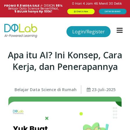
0
Hari
4
Jam
46
Menit
30
Detik
PROMO 8.8 MEGA SALE 
🎉
DISKON
98%
Belajar Data Science Bersertifikat,
6 BULAN hanya Rp 100K!
Chat Us Now
DAFTAR SEKARANG!
Login/Register
Apa itu AI? Ini Konsep, Cara
Kerja, dan Penerapannya
Belajar Data Science di Rumah
23-Juli-2025