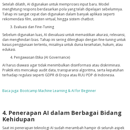
Setelah dilatih, AI digunakan untuk memproses input baru. Model
menghitung respons berdasarkan pola yang telah dipelajari sebelumnya.
Tahap ini sangat cepat dan digunakan dalam banyak aplikasi seperti
rekomendasi film, asisten virtual, hingga sistem chatbot.
Evaluasi dan Fine-Tuning
Sebelum digunakan luas, AI dievaluasi untuk memastikan akurasi, relevansi,
dan menghindari bias. Tahap ini sering dilengkapi dengan
fine-tuning
untuk
kasus penggunaan tertentu, misalnya untuk dunia kesehatan, hukum, atau
edukasi.
Pengawasan Etika (AI Governance)
AI harus diawasi agar tidak menimbulkan disinformasi atau diskriminasi.
Praktik etis mencakup audit data, transparansi algoritma, serta kepatuhan
terhadap regulasi seperti GDPR di Eropa atau RUU PDP di Indonesia.
Baca juga: Bootcamp Machine Learning & AI for Beginner
4. Penerapan AI dalam Berbagai Bidang
Kehidupan
Saat ini penerapan teknologi AI sudah merambah hampir di seluruh aspek