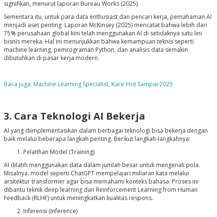
signifikan, menurut laporan Bureau Works (2025).
Sementara itu, untuk para data enthusiast dan pencari kerja, pemahaman AI
menjadi aset penting. Laporan McKinsey (2025) mencatat bahwa lebih dari
75% perusahaan global kini telah menggunakan AI di setidaknya satu lini
bisnis mereka. Hal ini menunjukkan bahwa kemampuan teknis seperti
machine learning, pemrograman Python, dan analisis data semakin
dibutuhkan di pasar kerja modern.
Baca juga: Machine Learning Specialist, Karir Hot Sampai 2025
3. Cara Teknologi AI Bekerja
AI yang diimplementasikan dalam berbagai teknologi bisa bekerja dengan
baik melalui beberapa langkah penting. Berikut langkah-langkahnya:
Pelatihan Model (Training)
AI dilatih menggunakan data dalam jumlah besar untuk mengenali pola.
Misalnya, model seperti ChatGPT mempelajari miliaran kata melalui
arsitektur
transformer
agar bisa memahami konteks bahasa. Proses ini
dibantu teknik
deep learning
dan
Reinforcement Learning from Human
Feedback (RLHF)
untuk meningkatkan kualitas respons.
Inferensi (Inference)