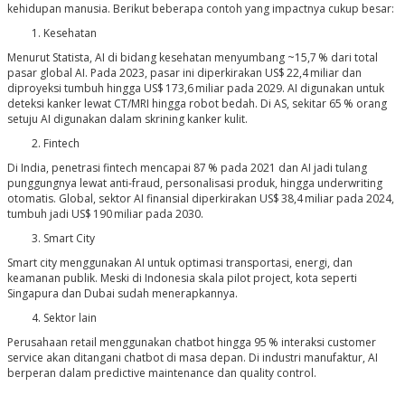
kehidupan manusia. Berikut beberapa contoh yang impactnya cukup besar:
Kesehatan
Menurut Statista, AI di bidang kesehatan menyumbang ~15,7 % dari total
pasar global AI. Pada 2023, pasar ini diperkirakan US$ 22,4 miliar dan
diproyeksi tumbuh hingga US$ 173,6 miliar pada 2029. AI digunakan untuk
deteksi kanker lewat CT/MRI hingga robot bedah. Di AS, sekitar 65 % orang
setuju AI digunakan dalam skrining kanker kulit.
Fintech
Di India, penetrasi fintech mencapai 87 % pada 2021
dan AI jadi tulang
punggungnya lewat anti-fraud, personalisasi produk, hingga underwriting
otomatis. Global, sektor AI finansial diperkirakan US$ 38,4 miliar pada 2024,
tumbuh jadi US$ 190 miliar pada 2030.
Smart City
Smart city menggunakan AI untuk optimasi transportasi, energi, dan
keamanan publik. Meski di Indonesia skala pilot project, kota seperti
Singapura dan Dubai sudah menerapkannya.
Sektor lain
Perusahaan retail menggunakan chatbot hingga 95 % interaksi customer
service akan ditangani chatbot di masa depan. Di industri manufaktur, AI
berperan dalam predictive maintenance dan quality control.