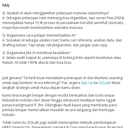
FAQ
Q: Apakah AI akan menggantikan pekerjaan manusia sepenuhnya?
A: Sebagian pekerjaan rutin memang bisa digantikan, tapi survei
Pew
(2024)
menunjukkan hanya 15 % proses di perusahaan bersifat semi/full otomatis;
mayoritas masih membutuhkan interaksi manusia.
Q: Bagaimana cara pelajar memanfaatkan AI?
A: Gunakan AI sebagai
asisten riset
: bantu cari referensi, analisis data, dan
drafting tulisan. Tapi tetap cek plagiarisme, dan jangan asal copy.
Q: Bagaimana jika AI membuat kesalahan?
A: Selalu audit output AI, utamanya di bidang kritis seperti kesehatan atau
hukum. AI tidak 100 % akurat dan bisa bias.
Jadi gimana? Tertarik buat mendalami penerapan AI dan Machine Learning
untuk siap berkarir di era teknologi? Yuk, segera
Sign Up
ke
DQLab
! Mulai
langkah strategis untuk masa depan kamu disini.
Kamu bisa banget belajar dengan modul berkualitas dan tools sesuai
kebutuhan industri dari dasar hingga advanced meskipun kamu nggak
punya background IT, lho. Dilengkapi studi kasus yang membantu para
pemula belajar memecahkan masalah secara langsung dari berbagai
industri.
Tidak cuma itu, DQLab juga sudah menerapkan metode pembelajaran
HERO
(Hands-On, Experiential Learning & Outcome-based)
yang dirancang