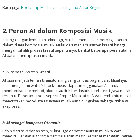
Baca juga:
Bootcamp Machine Learning and AI for Beginner
2. Peran AI dalam Komposisi Musik
Seiring dengan kemajuan teknologi, AI telah memainkan berbagai peran
dalam dunia komposisi musik. Mulai dari menjadi asisten kreatif hingga
mengambil alih proses kreatif sepenuhnya, berikut beberapa peran utama
AI dalam menciptakan musik:
a. AI sebagai Asisten Kreatif
AI bisa menjadi teman brainstorming yang cerdas bagi musisi. Misalnya,
saat mengalami writer’s block, musisi dapat menggunakan AI untuk
memberikan ide melodi, akor, atau lirik berdasarkan referensi gaya musik
tertentu. Beberapa tools seperti Amper Music atau AIVA membantu musisi
menciptakan mood atau suasana musik yang diinginkan sebagai titik awal
eksplorasi.
b. AI sebagai Komposer Otomatis
Lebih dari sekadar asisten, AI kini juga dapat menyusun musik secara
mandiri. Dengan algoritma pembelajaran mesin, AI dapat menggabungkan