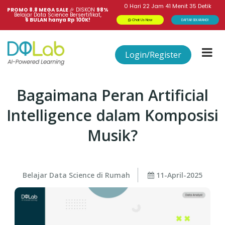
0
Hari
22
Jam
41
Menit
35
Detik
PROMO 8.8 MEGA SALE 
🎉
DISKON
98%
Belajar Data Science Bersertifikat,
6 BULAN hanya Rp 100K!
Chat Us Now
DAFTAR SEKARANG!
Login/Register
Bagaimana Peran Artificial
Intelligence dalam Komposisi
Musik?
Belajar Data Science di Rumah
11-April-2025