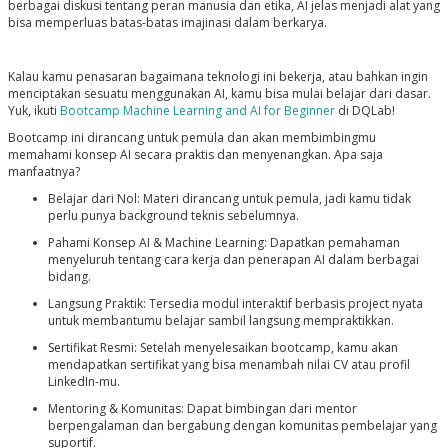
berbagai diskusi tentang peran manusia dan etika, AI jelas menjadi alat yang
bisa memperluas batas-batas imajinasi dalam berkarya.
Kalau kamu penasaran bagaimana teknologi ini bekerja, atau bahkan ingin
menciptakan sesuatu menggunakan AI, kamu bisa mulai belajar dari dasar.
Yuk, ikuti
Bootcamp Machine Learning and AI for Beginner
di DQLab!
Bootcamp ini dirancang untuk pemula dan akan membimbingmu
memahami konsep AI secara praktis dan menyenangkan. Apa saja
manfaatnya?
Belajar dari Nol: Materi dirancang untuk pemula, jadi kamu tidak
perlu punya background teknis sebelumnya.
Pahami Konsep AI & Machine Learning: Dapatkan pemahaman
menyeluruh tentang cara kerja dan penerapan AI dalam berbagai
bidang.
Langsung Praktik: Tersedia modul interaktif berbasis project nyata
untuk membantumu belajar sambil langsung mempraktikkan.
Sertifikat Resmi: Setelah menyelesaikan bootcamp, kamu akan
mendapatkan sertifikat yang bisa menambah nilai CV atau profil
LinkedIn-mu.
Mentoring & Komunitas: Dapat bimbingan dari mentor
berpengalaman dan bergabung dengan komunitas pembelajar yang
suportif.