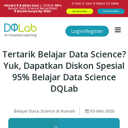
0
Hari
2
Jam
6
Menit
20
Detik
PROMO 8.8 MEGA SALE 
🎉
DISKON
98%
Belajar Data Science Bersertifikat,
6 BULAN hanya Rp 100K!
Chat Us Now
DAFTAR SEKARANG!
Login/Register
Tertarik Belajar Data Science?
Yuk, Dapatkan Diskon Spesial
95% Belajar Data Science
DQLab
Belajar Data Science di Rumah
05-Mei-2020