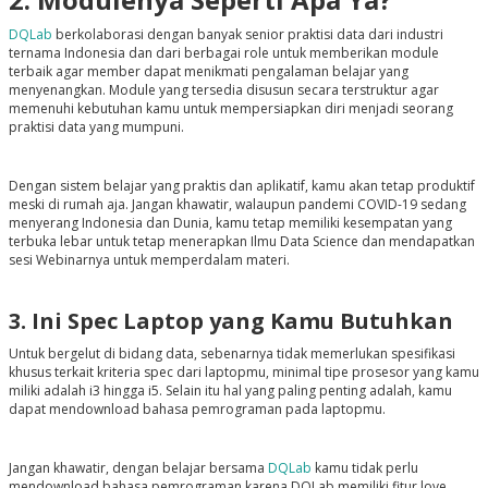
DQLab
berkolaborasi dengan banyak senior praktisi data dari industri
ternama Indonesia dan dari berbagai role untuk memberikan module
terbaik agar member dapat menikmati pengalaman belajar yang
menyenangkan. Module yang tersedia disusun secara terstruktur agar
memenuhi kebutuhan kamu untuk mempersiapkan diri menjadi seorang
praktisi data yang mumpuni.
Dengan sistem belajar yang praktis dan aplikatif, kamu akan tetap produktif
meski di rumah aja. Jangan khawatir, walaupun pandemi COVID-19 sedang
menyerang Indonesia dan Dunia, kamu tetap memiliki kesempatan yang
terbuka lebar untuk tetap menerapkan Ilmu Data Science dan mendapatkan
sesi Webinarnya untuk memperdalam materi.
3. Ini Spec Laptop yang Kamu Butuhkan
Untuk bergelut di bidang data, sebenarnya tidak memerlukan spesifikasi
khusus terkait kriteria spec dari laptopmu, minimal tipe prosesor yang kamu
miliki adalah i3 hingga i5. Selain itu hal yang paling penting adalah, kamu
dapat mendownload bahasa pemrograman pada laptopmu.
Jangan khawatir, dengan belajar bersama
DQLab
kamu tidak perlu
mendownload bahasa pemrograman karena DQLab memiliki fitur love