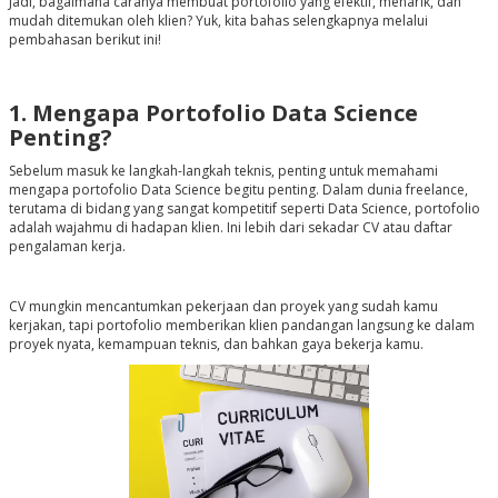
Jadi, bagaimana caranya membuat portofolio yang efektif, menarik, dan
mudah ditemukan oleh klien? Yuk, kita bahas selengkapnya melalui
pembahasan berikut ini!
1. Mengapa Portofolio Data Science
Penting?
Sebelum masuk ke langkah-langkah teknis, penting untuk memahami
mengapa portofolio Data Science begitu penting. Dalam dunia freelance,
terutama di bidang yang sangat kompetitif seperti Data Science, portofolio
adalah wajahmu di hadapan klien. Ini lebih dari sekadar CV atau daftar
pengalaman kerja.
CV mungkin mencantumkan pekerjaan dan proyek yang sudah kamu
kerjakan, tapi portofolio memberikan klien pandangan langsung ke dalam
proyek nyata, kemampuan teknis, dan bahkan gaya bekerja kamu.