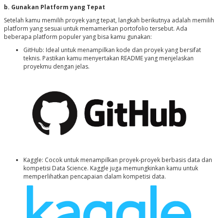
b. Gunakan Platform yang Tepat
Setelah kamu memilih proyek yang tepat, langkah berikutnya adalah memilih
platform yang sesuai untuk memamerkan portofolio tersebut. Ada
beberapa platform populer yang bisa kamu gunakan:
GitHub
: Ideal untuk menampilkan kode dan proyek yang bersifat
teknis. Pastikan kamu menyertakan README yang menjelaskan
proyekmu dengan jelas.
Kaggle
: Cocok untuk menampilkan proyek-proyek berbasis data dan
kompetisi Data Science. Kaggle juga memungkinkan kamu untuk
memperlihatkan pencapaian dalam kompetisi data.