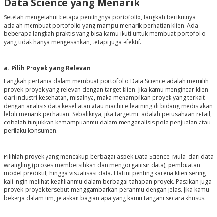
Data Science yang Menarik
Setelah mengetahui betapa pentingnya portofolio, langkah berikutnya
adalah membuat portofolio yang mampu menarik perhatian klien. Ada
beberapa langkah praktis yang bisa kamu ikuti untuk membuat portofolio
yang tidak hanya mengesankan, tetapi juga efektif.
a. Pilih Proyek yang Relevan
Langkah pertama dalam membuat portofolio Data Science adalah memilih
proyek-proyek yang relevan dengan target klien. Jika kamu mengincar klien
dari industri kesehatan, misalnya, maka menampilkan proyek yang terkait
dengan analisis data kesehatan atau machine learning di bidang medis akan
lebih menarik perhatian. Sebaliknya, jika targetmu adalah perusahaan retail,
cobalah tunjukkan kemampuanmu dalam menganalisis pola penjualan atau
perilaku konsumen.
Pilihlah proyek yang mencakup berbagai aspek Data Science. Mulai dari data
wrangling (proses membersihkan dan mengorganisir data), pembuatan
model prediktif, hingga visualisasi data. Hal ini penting karena klien sering
kali ingin melihat keahlianmu dalam berbagai tahapan proyek. Pastikan juga
proyek-proyek tersebut menggambarkan peranmu dengan jelas. Jika kamu
bekerja dalam tim, jelaskan bagian apa yang kamu tangani secara khusus.