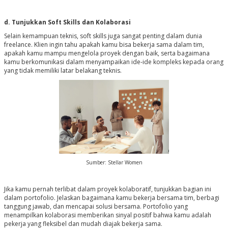
d. Tunjukkan Soft Skills dan Kolaborasi
Selain kemampuan teknis, soft skills juga sangat penting dalam dunia
freelance. Klien ingin tahu apakah kamu bisa bekerja sama dalam tim,
apakah kamu mampu mengelola proyek dengan baik, serta bagaimana
kamu berkomunikasi dalam menyampaikan ide-ide kompleks kepada orang
yang tidak memiliki latar belakang teknis.
Sumber: Stellar Women
Jika kamu pernah terlibat dalam proyek kolaboratif, tunjukkan bagian ini
dalam portofolio. Jelaskan bagaimana kamu bekerja bersama tim, berbagi
tanggung jawab, dan mencapai solusi bersama. Portofolio yang
menampilkan kolaborasi memberikan sinyal positif bahwa kamu adalah
pekerja yang fleksibel dan mudah diajak bekerja sama.