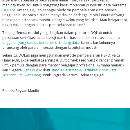
Ingin mendapatkan profesi sesuai minat? Nah, ini saat yang tepat
meningkatkan skill untuk songsong karir impianmu di industri data bersama
DQLab
! Dimana, DQLab sebagai platform pembelajaran data science
unggulan di Indonesia sudah menyediakan berbagai modul interaktif yang
bisa dipelajari secara mandiri dengan waktu yang fleksibel. Mau belajar tapi
nggak yakin dengan kualitas pembelajaran online?
Tenang! Semua modul yang disajikan dalam platform DQLab untuk
persiapan sertifikasi sudah teruji dan berhasil mencetak ratusan
talenta
unggulan yang sukses berkarier di bidang data
, karena kurikulumnya
dirancang oleh para ahli sesuai dengan kebutuhan industri.
Selain itu, DQLab juga menggunakan metode pembelajaran HERO, yaitu
Hands-On, Experiential Learning & Outcome-based yang dirancang ramah
untuk pemula dengan para mentor pengajar profesional. Gimana menarik
kan? Segera
Sign Up
yuk! Ikuti
Bundle Pelatihan & Sertifikasi BNSP Data
Scientist (Ilmuwan Data)
untuk upgrade karirmu sekarang juga!
Penulis: Reyvan Maulid