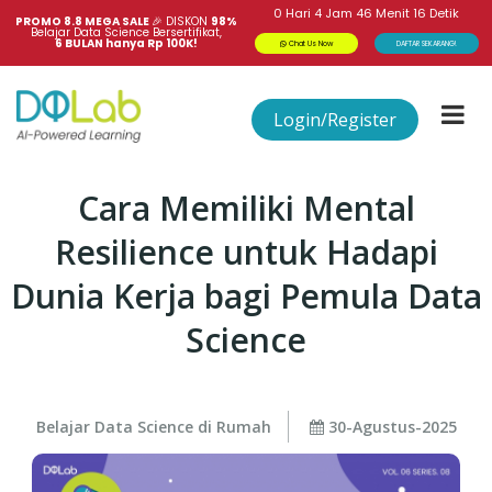
0
Hari
4
Jam
46
Menit
16
Detik
PROMO 8.8 MEGA SALE 
🎉
DISKON
98%
Belajar Data Science Bersertifikat,
6 BULAN hanya Rp 100K!
Chat Us Now
DAFTAR SEKARANG!
Login/Register
Cara Memiliki Mental
Resilience untuk Hadapi
Dunia Kerja bagi Pemula Data
Science
Belajar Data Science di Rumah
30-Agustus-2025