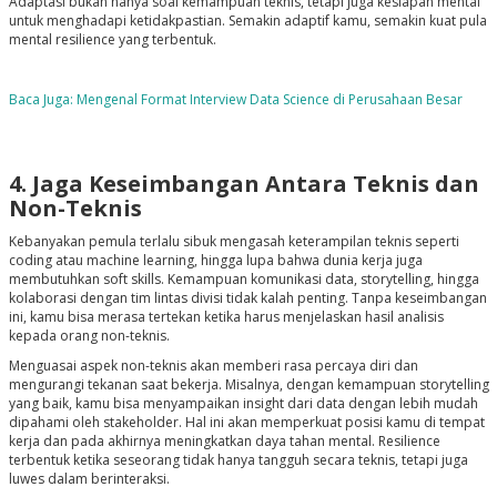
Adaptasi bukan hanya soal kemampuan teknis, tetapi juga kesiapan mental
untuk menghadapi ketidakpastian. Semakin adaptif kamu, semakin kuat pula
mental resilience yang terbentuk.
Baca Juga: Mengenal Format Interview Data Science di Perusahaan Besar
4. Jaga Keseimbangan Antara Teknis dan
Non-Teknis
Kebanyakan pemula terlalu sibuk mengasah keterampilan teknis seperti
coding atau machine learning, hingga lupa bahwa dunia kerja juga
membutuhkan soft skills. Kemampuan komunikasi data, storytelling, hingga
kolaborasi dengan tim lintas divisi tidak kalah penting. Tanpa keseimbangan
ini, kamu bisa merasa tertekan ketika harus menjelaskan hasil analisis
kepada orang non-teknis.
Menguasai aspek non-teknis akan memberi rasa percaya diri dan
mengurangi tekanan saat bekerja. Misalnya, dengan kemampuan storytelling
yang baik, kamu bisa menyampaikan insight dari data dengan lebih mudah
dipahami oleh stakeholder. Hal ini akan memperkuat posisi kamu di tempat
kerja dan pada akhirnya meningkatkan daya tahan mental. Resilience
terbentuk ketika seseorang tidak hanya tangguh secara teknis, tetapi juga
luwes dalam berinteraksi.