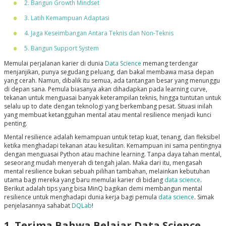
2. Bangun Growth Mindset
3. Latih Kemampuan Adaptasi
4. Jaga Keseimbangan Antara Teknis dan Non-Teknis
5. Bangun Support System
Memulai perjalanan karier di dunia
Data Science
memang terdengar
menjanjikan, punya segudang peluang, dan bakal membawa masa depan
yang cerah. Namun, dibalik itu semua, ada tantangan besar yang menunggu
di depan sana. Pemula biasanya akan dihadapkan pada learning curve,
tekanan untuk menguasai banyak keterampilan teknis, hingga tuntutan untuk
selalu up to date dengan teknologi yang berkembang pesat. Situasi inilah
yang membuat ketangguhan mental atau mental resilience menjadi kunci
penting.
Mental resilience adalah kemampuan untuk tetap kuat, tenang, dan fleksibel
ketika menghadapi tekanan atau kesulitan. Kemampuan ini sama pentingnya
dengan menguasai Python atau machine learning. Tanpa daya tahan mental,
seseorang mudah menyerah di tengah jalan. Maka dari itu, mengasah
mental resilience bukan sebuah pilihan tambahan, melainkan kebutuhan
utama bagi mereka yang baru memulai karier di bidang
data science
.
Berikut adalah tips yang bisa MinQ bagikan demi membangun mental
resilience untuk menghadapi dunia kerja bagi pemula
data science
. Simak
penjelasannya sahabat
DQLab
!
1. Terima Bahwa Belajar Data Science