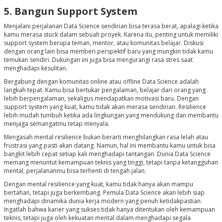
5. Bangun Support System
Menjalani perjalanan Data Science sendirian bisa terasa berat, apalagi ketika
kamu merasa stuck dalam sebuah proyek. Karena itu, penting untuk memiliki
support system berupa teman, mentor, atau komunitas belajar. Diskusi
dengan orang lain bisa memberi perspektif baru yang mungkin tidak kamu
temukan sendiri. Dukungan ini juga bisa mengurangi rasa stres saat
menghadapi kesulitan.
Bergabung dengan komunitas online atau offline Data Science adalah
langkah tepat. Kamu bisa bertukar pengalaman, belajar dari orang yang
lebih berpengalaman, sekaligus mendapatkan motivasi baru. Dengan
support system yang kuat, kamu tidak akan merasa sendirian. Resilience
lebih mudah tumbuh ketika ada lingkungan yang mendukung dan membantu
menjaga semangatmu tetap menyala.
Mengasah mental resilience bukan berarti menghilangkan rasa lelah atau
frustrasi yang pasti akan datang. Namun, hal ini membantu kamu untuk bisa
bangkit lebih cepat setiap kali menghadapi tantangan. Dunia Data Science
memang menuntut kemampuan teknis yang tinggi, tetapi tanpa ketangguhan
mental, perjalananmu bisa terhenti di tengah jalan.
Dengan mental resilience yang kuat, kamu tidak hanya akan mampu
bertahan, tetapi juga berkembang. Pemula Data Science akan lebih siap
menghadapi dinamika dunia kerja modern yang penuh ketidakpastian.
Ingatlah bahwa karier yang sukses tidak hanya ditentukan oleh kemampuan
teknis, tetapi juga oleh kekuatan mental dalam menghadapi segala