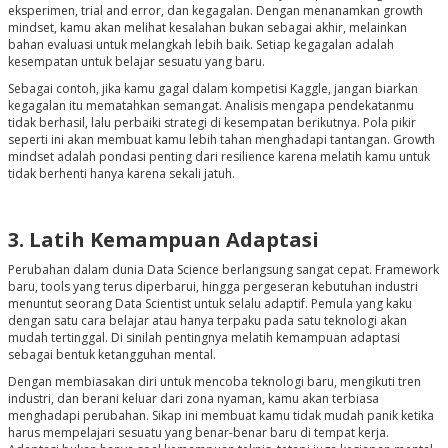
eksperimen, trial and error, dan kegagalan. Dengan menanamkan growth
mindset, kamu akan melihat kesalahan bukan sebagai akhir, melainkan
bahan evaluasi untuk melangkah lebih baik. Setiap kegagalan adalah
kesempatan untuk belajar sesuatu yang baru.
Sebagai contoh, jika kamu gagal dalam kompetisi Kaggle, jangan biarkan
kegagalan itu mematahkan semangat. Analisis mengapa pendekatanmu
tidak berhasil, lalu perbaiki strategi di kesempatan berikutnya. Pola pikir
seperti ini akan membuat kamu lebih tahan menghadapi tantangan. Growth
mindset adalah pondasi penting dari resilience karena melatih kamu untuk
tidak berhenti hanya karena sekali jatuh.
3. Latih Kemampuan Adaptasi
Perubahan dalam dunia Data Science berlangsung sangat cepat. Framework
baru, tools yang terus diperbarui, hingga pergeseran kebutuhan industri
menuntut seorang Data Scientist untuk selalu adaptif. Pemula yang kaku
dengan satu cara belajar atau hanya terpaku pada satu teknologi akan
mudah tertinggal. Di sinilah pentingnya melatih kemampuan adaptasi
sebagai bentuk ketangguhan mental.
Dengan membiasakan diri untuk mencoba teknologi baru, mengikuti tren
industri, dan berani keluar dari zona nyaman, kamu akan terbiasa
menghadapi perubahan. Sikap ini membuat kamu tidak mudah panik ketika
harus mempelajari sesuatu yang benar-benar baru di tempat kerja.