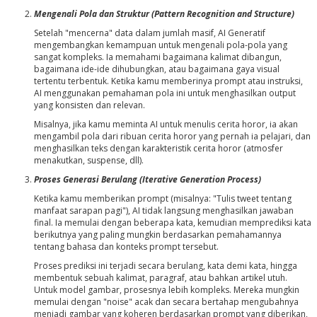
Mengenali Pola dan Struktur (Pattern Recognition and Structure)
Setelah "mencerna" data dalam jumlah masif, AI Generatif
mengembangkan kemampuan untuk mengenali pola-pola yang
sangat kompleks. Ia memahami bagaimana kalimat dibangun,
bagaimana ide-ide dihubungkan, atau bagaimana gaya visual
tertentu terbentuk. Ketika kamu memberinya prompt atau instruksi,
AI menggunakan pemahaman pola ini untuk menghasilkan output
yang konsisten dan relevan.
Misalnya, jika kamu meminta AI untuk menulis cerita horor, ia akan
mengambil pola dari ribuan cerita horor yang pernah ia pelajari, dan
menghasilkan teks dengan karakteristik cerita horor (atmosfer
menakutkan, suspense, dll).
Proses Generasi Berulang (Iterative Generation Process)
Ketika kamu memberikan prompt (misalnya: "Tulis tweet tentang
manfaat sarapan pagi"), AI tidak langsung menghasilkan jawaban
final. Ia memulai dengan beberapa kata, kemudian memprediksi kata
berikutnya yang paling mungkin berdasarkan pemahamannya
tentang bahasa dan konteks prompt tersebut.
Proses prediksi ini terjadi secara berulang, kata demi kata, hingga
membentuk sebuah kalimat, paragraf, atau bahkan artikel utuh.
Untuk model gambar, prosesnya lebih kompleks. Mereka mungkin
memulai dengan "noise" acak dan secara bertahap mengubahnya
menjadi gambar yang koheren berdasarkan prompt yang diberikan,