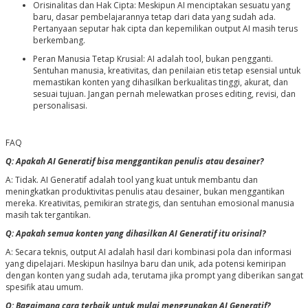
Orisinalitas dan Hak Cipta: Meskipun AI menciptakan sesuatu yang
baru, dasar pembelajarannya tetap dari data yang sudah ada.
Pertanyaan seputar hak cipta dan kepemilikan output AI masih terus
berkembang.
Peran Manusia Tetap Krusial: AI adalah tool, bukan pengganti.
Sentuhan manusia, kreativitas, dan penilaian etis tetap esensial untuk
memastikan konten yang dihasilkan berkualitas tinggi, akurat, dan
sesuai tujuan. Jangan pernah melewatkan proses editing, revisi, dan
personalisasi.
FAQ
Q: Apakah AI Generatif bisa menggantikan penulis atau desainer?
A: Tidak. AI Generatif adalah tool yang kuat untuk membantu dan
meningkatkan produktivitas penulis atau desainer, bukan menggantikan
mereka. Kreativitas, pemikiran strategis, dan sentuhan emosional manusia
masih tak tergantikan.
Q: Apakah semua konten yang dihasilkan AI Generatif itu orisinal?
A: Secara teknis, output AI adalah hasil dari kombinasi pola dan informasi
yang dipelajari. Meskipun hasilnya baru dan unik, ada potensi kemiripan
dengan konten yang sudah ada, terutama jika prompt yang diberikan sangat
spesifik atau umum.
Q: Bagaimana cara terbaik untuk mulai menggunakan AI Generatif?