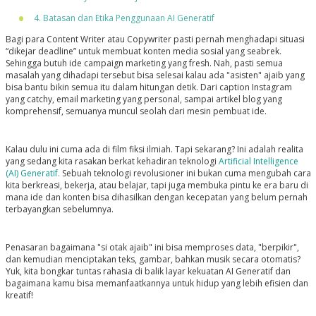
4. Batasan dan Etika Penggunaan AI Generatif
Bagi para Content Writer atau Copywriter pasti pernah menghadapi situasi
“dikejar deadline” untuk membuat konten media sosial yang seabrek.
Sehingga butuh ide campaign marketing yang fresh. Nah, pasti semua
masalah yang dihadapi tersebut bisa selesai kalau ada "asisten" ajaib yang
bisa bantu bikin semua itu dalam hitungan detik. Dari caption Instagram
yang catchy, email marketing yang personal, sampai artikel blog yang
komprehensif, semuanya muncul seolah dari mesin pembuat ide.
Kalau dulu ini cuma ada di film fiksi ilmiah. Tapi sekarang? Ini adalah realita
yang sedang kita rasakan berkat kehadiran teknologi
Artificial Intelligence
(AI) Generatif.
Sebuah teknologi revolusioner ini bukan cuma mengubah cara
kita berkreasi, bekerja, atau belajar, tapi juga membuka pintu ke era baru di
mana ide dan konten bisa dihasilkan dengan kecepatan yang belum pernah
terbayangkan sebelumnya.
Penasaran bagaimana "si otak ajaib" ini bisa memproses data, "berpikir",
dan kemudian menciptakan teks, gambar, bahkan musik secara otomatis?
Yuk, kita bongkar tuntas rahasia di balik layar kekuatan AI Generatif dan
bagaimana kamu bisa memanfaatkannya untuk hidup yang lebih efisien dan
kreatif!