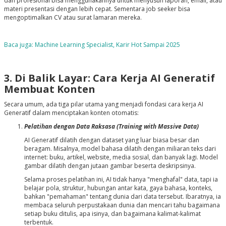
dan profesional bisa menggunakannya untuk menyusun laporan, email, atau
materi presentasi dengan lebih cepat. Sementara job seeker bisa
mengoptimalkan CV atau surat lamaran mereka.
Baca juga: Machine Learning Specialist, Karir Hot Sampai 2025
3. Di Balik Layar: Cara Kerja AI Generatif
Membuat Konten
Secara umum, ada tiga pilar utama yang menjadi fondasi cara kerja AI
Generatif dalam menciptakan konten otomatis:
Pelatihan dengan Data Raksasa (Training with Massive Data)
AI Generatif dilatih dengan dataset yang luar biasa besar dan
beragam. Misalnya, model bahasa dilatih dengan miliaran teks dari
internet: buku, artikel, website, media sosial, dan banyak lagi. Model
gambar dilatih dengan jutaan gambar beserta deskripsinya.
Selama proses pelatihan ini, AI tidak hanya "menghafal" data, tapi ia
belajar pola, struktur, hubungan antar kata, gaya bahasa, konteks,
bahkan "pemahaman" tentang dunia dari data tersebut. Ibaratnya, ia
membaca seluruh perpustakaan dunia dan mencari tahu bagaimana
setiap buku ditulis, apa isinya, dan bagaimana kalimat-kalimat
terbentuk.