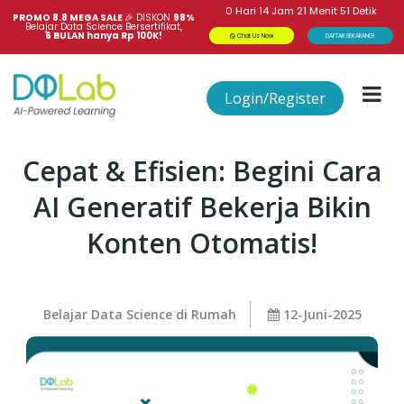
0
Hari
14
Jam
21
Menit
50
Detik
PROMO 8.8 MEGA SALE 
🎉
DISKON
98%
Belajar Data Science Bersertifikat,
6 BULAN hanya Rp 100K!
Chat Us Now
DAFTAR SEKARANG!
Login/Register
Cepat & Efisien: Begini Cara
AI Generatif Bekerja Bikin
Konten Otomatis!
Belajar Data Science di Rumah
12-Juni-2025