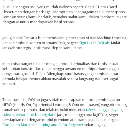
A: Mulai dengan tool yang mudah diakses seperti ChatGPT atau Bard.
Eksperimen dengan berbagai prompt dan lihat bagaimana AI merespons.
Semakin sering kamu berlatih, semakin mahir kamu dalam "berkomunikasi"
dengan AI untuk mendapatkan hasil terbaik.
Jadi gimana? Tertarik buat mendalami penerapan AI dan Machine Learning
untuk membuat konten otomatis? Yuk, segera
Sign Up
ke
DQLab
! Mulai
langkah strategis untuk masa depan kamu disini.
Kamu bisa banget belajar dengan modul berkualitas dan tools sesuai
kebutuhan industri dari dasar hingga advanced meskipun kamu nggak
punya background IT, lho. Dilengkapi studi kasus yang membantu para
pemula belajar memecahkan masalah secara langsung dari berbagai
industri.
Tidak cuma itu, DQLab juga sudah menerapkan metode pembelajaran
HERO (Hands-On, Experiential Learning & Outcome-based) yang dirancang
ramah untuk pemula, dan telah terbukti mencetak
talenta unggulan yang
sukses berkarier di bidang data
. Jadi, mau tunggu apa lagi? Yuk, segera
persiapkan diri dengan modul premium atau kamu juga bisa mengikuti
Bootcamp Machine Learning and AI for Beginner
sekarang juga!