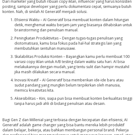
Dari marketer yang butuh ribuan copy iklan, influencer yang harus konsisten
posting, sampai developer yang perlu dokumentasi cepat, semuanya butuh
konten. Nah, di sinilah AI Generatif menjadi solusi.
Efisiensi Waktu – AI Generatif bisa membuat konten dalam hitungan
detik, menghemat waktu berjam-jam yang biasanya dihabiskan untuk
brainstorming dan penulisan manual.
Peningkatan Produktivitas – Dengan tugas-tugas penulisan yang
diotomatisasi, kamu bisa fokus pada hal-hal strategis lain yang
membutuhkan sentuhan manusiawi.
Skalabilitas Produksi Konten – Bayangkan kamu perlu membuat 100
variasi copy iklan untuk A/B testing dalam waktu satu hari. AI bisa
melakukannya dengan mudah, yang tentu sulit dan hampir mustahil
jika masih dilakukan secara manual.
Inovasi Kreatif – AI Generatif bisa memberikan ide-ide baru atau
sudut pandang yang mungkin belum terpikirkan oleh manusia,
memicu kreativitas kita.
Aksesibilitas – Kini, siapa pun bisa membuat konten berkualitas tinggi
tanpa harus jadi ahli di bidang penulisan atau desain.
Bagi Gen Z dan Millenial yang terbiasa dengan kecepatan dan efisiensi, AI
Generatif adalah game changer yang bisa bantu mereka lebih produktif
dalam belajar, bekerja, atau bahkan membangun personal brand. Pekerja