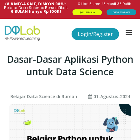
⚡
8.8 MEGA SALE, DISKON 98%!
⚡
0
Hari
5
Jam
43
Menit
38
Detik
Belajar Data Science Bersertifikat,
6 BULAN hanya Rp 100K!
Chat Us Now
DAFTAR SEKARANG!
Login/Register
Dasar-Dasar Aplikasi Python
untuk Data Science
Belajar Data Science di Rumah
01-Agustus-2024