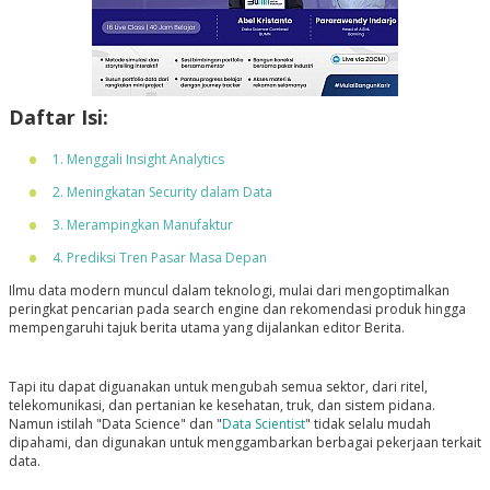
Daftar Isi:
1. Menggali Insight Analytics
2. Meningkatan Security dalam Data
3. Merampingkan Manufaktur
4. Prediksi Tren Pasar Masa Depan
Ilmu data modern muncul dalam teknologi, mulai dari mengoptimalkan
peringkat pencarian pada search engine dan rekomendasi produk hingga
mempengaruhi tajuk berita utama yang dijalankan editor Berita.
Tapi itu dapat diguanakan untuk mengubah semua sektor, dari ritel,
telekomunikasi, dan pertanian ke kesehatan, truk, dan sistem pidana.
Namun istilah "Data Science" dan "
Data Scientist
" tidak selalu mudah
dipahami, dan digunakan untuk menggambarkan berbagai pekerjaan terkait
data.