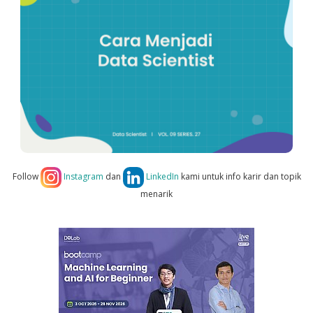
Follow
Instagram
dan
LinkedIn
kami untuk info karir dan topik
menarik