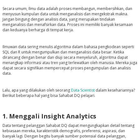
Secara umum, Ilmu data adalah proses membangun, membersihkan, dan
menyusun kumpulan data untuk menganalisis dan mengekstrak makna.
Jangan bingung dengan analisis data, yang merupakan tindakan
menganalisis dan menafsirkan data. Proses ini memiliki banyak kesamaan
dan keduanya berharga di tempat kerja.
Ilmuwan data sering menulis algoritma dalam bahasa pengkodean seperti
SQL dan R untuk mengumpulkan dan menganalisis data besar. Ketika
dirancang dengan benar dan diuji secara menyeluruh, algoritma dapat
menangkap informasi atau tren yang terlewatkan oleh manusia. Mereka juga
dapat secara signifikan mempercepat proses pengumpulan dan analisis
data.
Lalu, apa yang dilakukan oleh seorang
Data Scientist
dalam kesehariannya?
Berikut beberapa hal yang bisa Sahabat DQ pelajari.
1. Menggali Insight Analytics
Data tentang pelanggan Sahabat DQ dapat mengungkapkan detail tentang
kebiasaan mereka, karakteristik demografis, preferensi, aspirasi, dan
banyak lagi. Dengan begitu banyak sumber potensial data pelanggan,