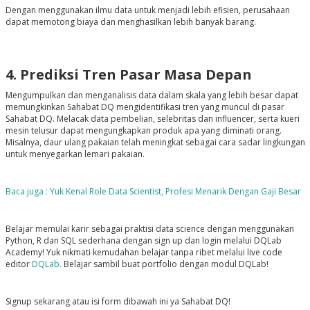
Dengan menggunakan ilmu data untuk menjadi lebih efisien, perusahaan
dapat memotong biaya dan menghasilkan lebih banyak barang.
4. Prediksi Tren Pasar Masa Depan
Mengumpulkan dan menganalisis data dalam skala yang lebih besar dapat
memungkinkan Sahabat DQ mengidentifikasi tren yang muncul di pasar
Sahabat DQ. Melacak data pembelian, selebritas dan influencer, serta kueri
mesin telusur dapat mengungkapkan produk apa yang diminati orang.
Misalnya, daur ulang pakaian telah meningkat sebagai cara sadar lingkungan
untuk menyegarkan lemari pakaian.
Baca juga : Yuk Kenal Role Data Scientist, Profesi Menarik Dengan Gaji Besar
Belajar memulai karir sebagai praktisi data science dengan menggunakan
Python, R dan SQL
sederhana dengan
sign up dan login melalui DQLab
Academy
! Yuk nikmati kemudahan belajar tanpa ribet melalui live code
editor
DQLab.
Belajar sambil buat portfolio dengan modul DQLab!
Signup sekarang atau isi form dibawah ini ya Sahabat DQ!