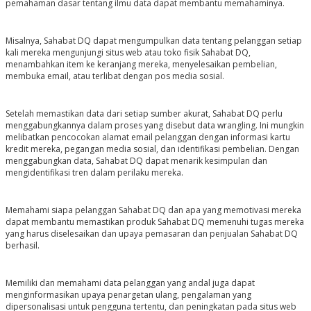
pemahaman dasar tentang ilmu data dapat membantu memahaminya.
Misalnya, Sahabat DQ dapat mengumpulkan data tentang pelanggan setiap
kali mereka mengunjungi situs web atau toko fisik Sahabat DQ,
menambahkan item ke keranjang mereka, menyelesaikan pembelian,
membuka email, atau terlibat dengan pos media sosial.
Setelah memastikan data dari setiap sumber akurat, Sahabat DQ perlu
menggabungkannya dalam proses yang disebut data wrangling. Ini mungkin
melibatkan pencocokan alamat email pelanggan dengan informasi kartu
kredit mereka, pegangan media sosial, dan identifikasi pembelian. Dengan
menggabungkan data, Sahabat DQ dapat menarik kesimpulan dan
mengidentifikasi tren dalam perilaku mereka.
Memahami siapa pelanggan Sahabat DQ dan apa yang memotivasi mereka
dapat membantu memastikan produk Sahabat DQ memenuhi tugas mereka
yang harus diselesaikan dan upaya pemasaran dan penjualan Sahabat DQ
berhasil.
Memiliki dan memahami data pelanggan yang andal juga dapat
menginformasikan upaya penargetan ulang, pengalaman yang
dipersonalisasi untuk pengguna tertentu, dan peningkatan pada situs web