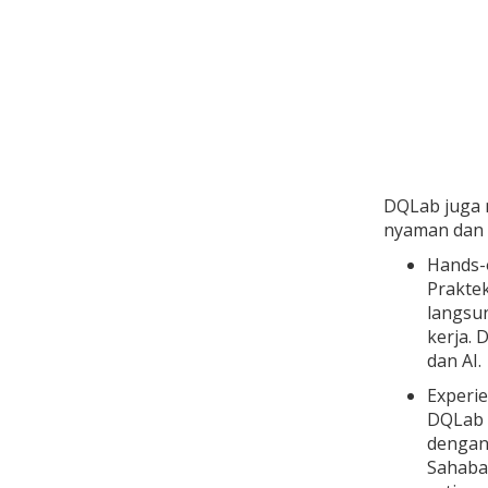
DQLab juga 
nyaman dan e
Hands-
Prakte
langsun
kerja.
dan AI.
Experie
DQLab 
dengan
Sahabat