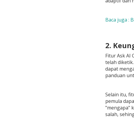
adaptif dan 
Baca juga : 
2. Keun
Fitur Ask AI
telah diketi
dapat menga
panduan unt
Selain itu, 
pemula dapat
"mengapa" ko
salah, sehi