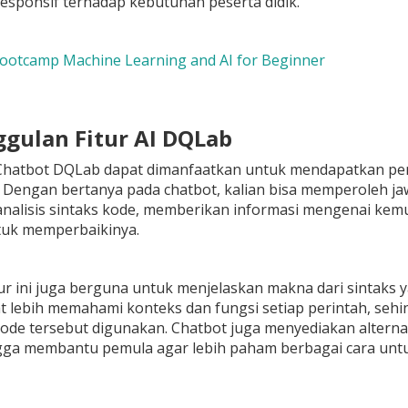
responsif terhadap kebutuhan peserta didik.
Bootcamp Machine Learning and AI for Beginner
ggulan Fitur AI DQLab
 Chatbot DQLab dapat dimanfaatkan untuk mendapatkan penje
k. Dengan bertanya pada chatbot, kalian bisa memperoleh 
nalisis sintaks kode, memberikan informasi mengenai kemu
uk memperbaikinya.
fitur ini juga berguna untuk menjelaskan makna dari sintaks
 lebih memahami konteks dan fungsi setiap perintah, sehi
de tersebut digunakan. Chatbot juga menyediakan alternat
ngga membantu pemula agar lebih paham berbagai cara unt