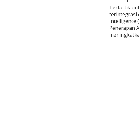
Tertartik un
terintegrasi
Intelligence
Penerapan AI
meningkatka