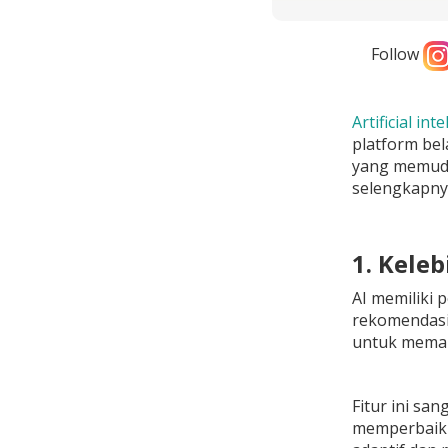
Follow
Artificial inte
platform bel
yang memuda
selengkapnya 
1. Keleb
AI memiliki 
rekomendasi 
untuk meman
Fitur ini sa
memperbaiki 