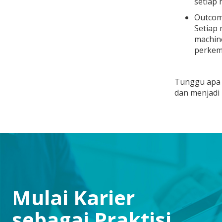
setiap
Outcom
Setiap 
machine
perkem
Tunggu apa l
dan menjadi 
Mulai Karier
sebagai Praktisi