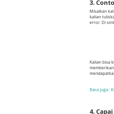
3. Cont
Misalkan ka
kalian tulis
error. Di si
Kalian bisa 
memberikan j
mendapatkan 
Baca juga : K
4. Capa