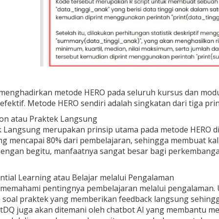
menghadirkan metode HERO pada seluruh kursus dan mod
fektif. Metode HERO sendiri adalah singkatan dari tiga pri
on atau Praktek Langsung
k Langsung merupakan prinsip utama pada metode HERO di 
g mencapai 80% dari pembelajaran, sehingga membuat kali
 Dengan begitu, manfaatnya sangat besar bagi perkemban
ntial Learning atau Belajar melalui Pengalaman
memahami pentingnya pembelajaran melalui pengalaman. Un
 soal praktek yang memberikan feedback langsung sehingg
DQ juga akan ditemani oleh chatbot AI yang membantu memb