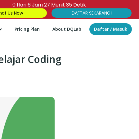
0
Hari
6
Jam
27
Menit
33
Detik
at Us Now
DAFTAR SEKARANG!
Pricing Plan
About DQLab
Daftar / Masuk
elajar Coding