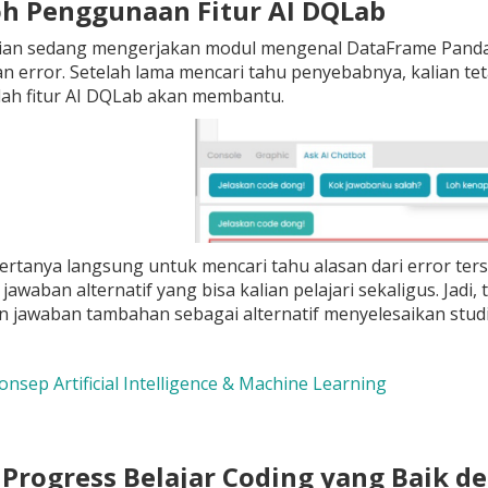
oh Penggunaan Fitur AI DQLab
lian sedang mengerjakan modul mengenal DataFrame Pandas
kan error. Setelah lama mencari tahu penyebabnya, kalia
nilah fitur AI DQLab akan membantu.
bertanya langsung untuk mencari tahu alasan dari error ters
awaban alternatif yang bisa kalian pelajari sekaligus. Jad
jawaban tambahan sebagai alternatif menyelesaikan studi
onsep Artificial Intelligence & Machine Learning
i Progress Belajar Coding yang Baik 