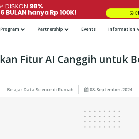
🎉
DISKON
98%
,
6 BULAN hanya Rp 100K!
Ch
Program
Partnership
Events
Information
an Fitur AI Canggih untuk B
Belajar Data Science di Rumah
08-September-2024