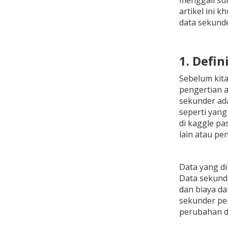
menggali su
artikel ini 
data sekunde
1. Defin
Sebelum kita
pengertian at
sekunder ada
seperti yang
di kaggle p
lain atau pene
Data yang di
Data sekund
dan biaya d
sekunder pe
perubahan d