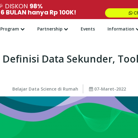
🎉
DISKON
98%
,
6 BULAN hanya Rp 100K!
Ch
Program
Partnership
Events
Information
ni Definisi Data Sekunder, To
Belajar Data Science di Rumah
07-Maret-2022