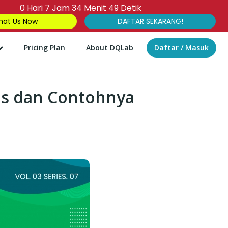
0
Hari
7
Jam
34
Menit
48
Detik
at Us Now
DAFTAR SEKARANG!
Pricing Plan
About DQLab
Daftar / Masuk
ols dan Contohnya