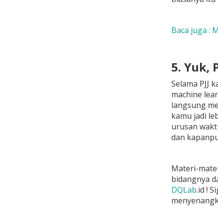
Baca juga :
M
5. Yuk,
Selama PJJ k
machine lear
langsung men
kamu jadi le
urusan waktu
dan kapanpu
Materi-mate
bidangnya da
DQLab
.id
!
Si
menyenangk