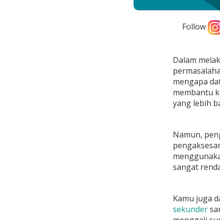
Follow
Dalam melak
permasalahan
mengapa data
membantu ki
yang lebih b
Namun, peng
pengaksesa
menggunakan
sangat rend
Kamu juga d
sekunder
san