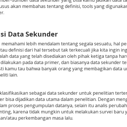
mber-sumber data sekunder yang bisa kamu jadikan data ta
khusus akan membahas tentang definisi, tools yang digun
r.
isi Data Sekunder
 memahami lebih mendalam tentang segala sesuatu, hal per
au definisi dari hal tersebut tak terkecuali jika kita ingin 
lah data yang telah disediakan oleh pihak ketiga tanpa 
 dilakukan pada data primer, dan biasanya data sekunder te
asti kamu tau bahwa banyak orang yang membagikan data un
liti lain.
klasifikasikan sebagai data sekunder untuk penelitian terte
er bisa dijadikan data utama dalam penelitian. Dengan m
alam proses pengumpulan datanya, selain itu analis perub
nting, karena tidak mungkin untuk melakukan survei bar
an/atau perkembangan masa lalu.