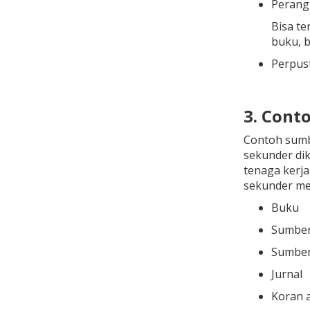
Perang
Bisa te
buku, 
Perpus
3. Cont
Contoh sumbe
sekunder dik
tenaga kerj
sekunder me
Buku
Sumber 
Sumber 
Jurnal
Koran 