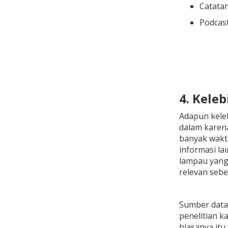
Catata
Podcas
4. Kele
Adapun keleb
dalam karena
banyak waktu
informasi la
lampau yang 
relevan sebe
Sumber data 
penelitian k
biasanya itu