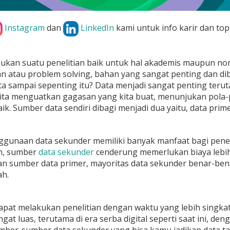
Instagram
dan
LinkedIn
kami untuk info karir dan top
ukan suatu penelitian baik untuk hal akademis maupun non
 atau problem solving, bahan yang sangat penting dan dib
 sampai sepenting itu? Data menjadi sangat penting terutam
ta menguatkan gagasan yang kita buat, menunjukan pola-p
aik. Sumber data sendiri dibagi menjadi dua yaitu, data pri
gunaan data sekunder memiliki banyak manfaat bagi penel
n, sumber
data sekunder
cenderung memerlukan biaya lebih
 sumber data primer, mayoritas data sekunder benar-bena
ah.
apat melakukan penelitian dengan waktu yang lebih singk
gat luas, terutama di era serba digital seperti saat ini, d