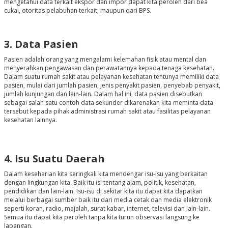
mengetahui data terkait ekspor dan impor dapat kita peroleh dari bea
cukai, otoritas pelabuhan terkait, maupun dari BPS.
3. Data Pasien
Pasien adalah orang yang mengalami kelemahan fisik atau mental dan
menyerahkan pengawasan dan perawatannya kepada tenaga kesehatan.
Dalam suatu rumah sakit atau pelayanan kesehatan tentunya memiliki data
pasien, mulai dari jumlah pasien, jenis penyakit pasien, penyebab penyakit,
jumlah kunjungan dan lain-lain. Dalam hal ini, data pasien disebutkan
sebagai salah satu contoh data sekunder dikarenakan kita meminta data
tersebut kepada pihak administrasi rumah sakit atau fasilitas pelayanan
kesehatan lainnya.
4. Isu Suatu Daerah
Dalam keseharian kita seringkali kita mendengar isu-isu yang berkaitan
dengan lingkungan kita. Baik itu isi tentang alam, politik, kesehatan,
pendidikan dan lain-lain. Isu-isu di sekitar kita itu dapat kita dapatkan
melalui berbagai sumber baik itu dari media cetak dan media elektronik
seperti koran, radio, majalah, surat kabar, internet, televisi dan lain-lain.
Semua itu dapat kita peroleh tanpa kita turun observasi langsung ke
lapangan.