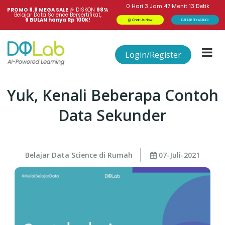
0
Hari
3
Jam
47
Menit
12
Detik
PROMO 8.8 MEGA SALE 
🎉
DISKON
98%
Belajar Data Science Bersertifikat,
6 BULAN hanya Rp 100K!
Chat Us Now
DAFTAR SEKARANG!
Login/Register
Yuk, Kenali Beberapa Contoh
Data Sekunder
Belajar Data Science di Rumah
07-Juli-2021