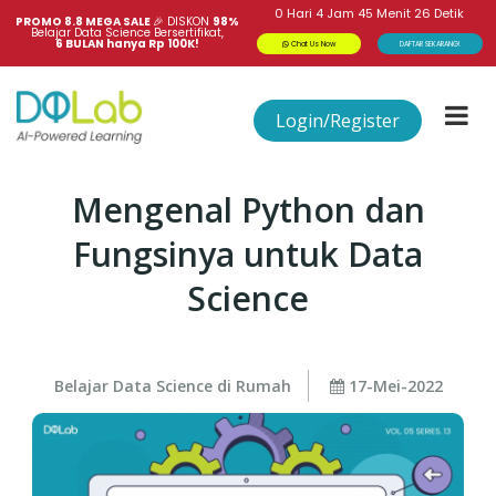
0
Hari
4
Jam
45
Menit
25
Detik
PROMO 8.8 MEGA SALE 
🎉
DISKON
98%
Belajar Data Science Bersertifikat,
6 BULAN hanya Rp 100K!
Chat Us Now
DAFTAR SEKARANG!
Login/Register
Mengenal Python dan
Fungsinya untuk Data
Science
Belajar Data Science di Rumah
17-Mei-2022