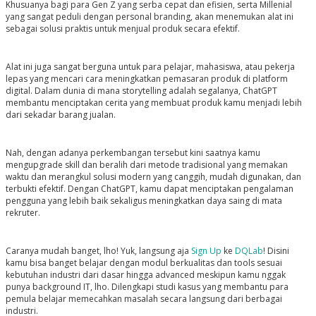
Khusuanya bagi para Gen Z yang serba cepat dan efisien, serta Millenial
yang sangat peduli dengan personal branding, akan menemukan alat ini
sebagai solusi praktis untuk menjual produk secara efektif.
Alat ini juga sangat berguna untuk para pelajar, mahasiswa, atau pekerja
lepas yang mencari cara meningkatkan pemasaran produk di platform
digital. Dalam dunia di mana storytelling adalah segalanya, ChatGPT
membantu menciptakan cerita yang membuat produk kamu menjadi lebih
dari sekadar barang jualan.
Nah, dengan adanya perkembangan tersebut kini saatnya kamu
mengupgrade skill dan beralih dari metode tradisional yang memakan
waktu dan merangkul solusi modern yang canggih, mudah digunakan, dan
terbukti efektif. Dengan ChatGPT, kamu dapat menciptakan pengalaman
pengguna yang lebih baik sekaligus meningkatkan daya saing di mata
rekruter.
Caranya mudah banget, lho! Yuk, langsung aja
Sign Up
ke
DQLab
! Disini
kamu bisa banget belajar dengan modul berkualitas dan tools sesuai
kebutuhan industri dari dasar hingga advanced meskipun kamu nggak
punya background IT, lho. Dilengkapi studi kasus yang membantu para
pemula belajar memecahkan masalah secara langsung dari berbagai
industri.