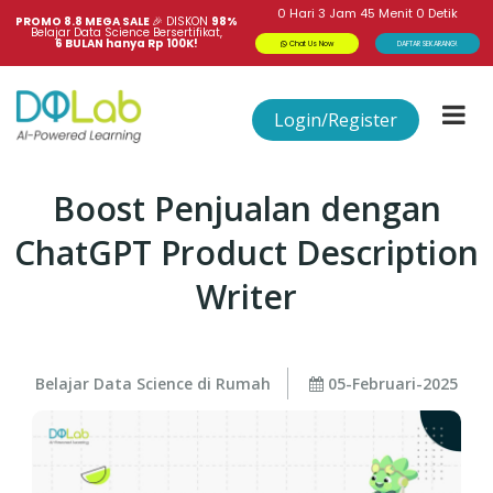
0
Hari
3
Jam
45
Menit
0
Detik
PROMO 8.8 MEGA SALE 
🎉
DISKON
98%
Belajar Data Science Bersertifikat,
6 BULAN hanya Rp 100K!
Chat Us Now
DAFTAR SEKARANG!
Login/Register
Boost Penjualan dengan
ChatGPT Product Description
Writer
Belajar Data Science di Rumah
05-Februari-2025