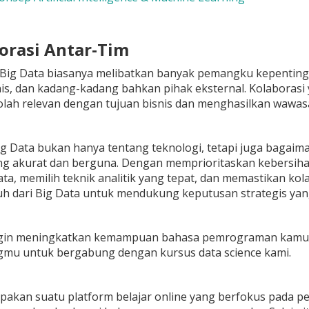
borasi Antar-Tim
Big Data biasanya melibatkan banyak pemangku kepentingan
is, dan kadang-kadang bahkan pihak eksternal. Kolaborasi 
olah relevan dengan tujuan bisnis dan menghasilkan wawas
g Data bukan hanya tentang teknologi, tetapi juga bagai
g akurat dan berguna. Dengan memprioritaskan kebersiha
a, memilih teknik analitik yang tepat, dan memastikan ko
h dari Big Data untuk mendukung keputusan strategis yang
ngin meningkatkan kemampuan bahasa pemrograman kamu d
u untuk bergabung dengan kursus data science kami.
kan suatu platform belajar online yang berfokus pada penge