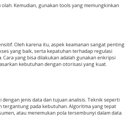
mu olah. Kemudian, gunakan tools yang memungkinkan
ensitif. Oleh karena itu, aspek keamanan sangat penting
ses yang baik, serta kepatuhan terhadap regulasi
. Cara yang bisa dilakukan adalah gunakan enkripsi
asarkan kebutuhan dengan otorisasi yang kuat.
dengan jenis data dan tujuan analisis. Teknik seperti
kan tergantung pada kebutuhan. Algoritma yang tepat
umen, atau menemukan pola tersembunyi dalam data.