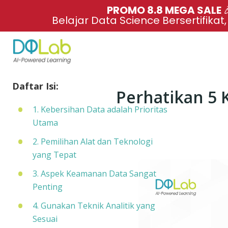
PROMO 8.8 MEGA SALE 
Belajar Data Science Bersertifikat
Daftar Isi:
Perhatikan 5 
1. Kebersihan Data adalah Prioritas
Utama
2. Pemilihan Alat dan Teknologi
yang Tepat
3. Aspek Keamanan Data Sangat
Penting
4. Gunakan Teknik Analitik yang
Sesuai