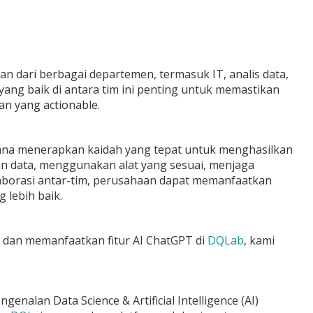
 dari berbagai departemen, termasuk IT, analis data,
yang baik di antara tim ini penting untuk memastikan
an yang actionable.
mana menerapkan kaidah yang tepat untuk menghasilkan
n data, menggunakan alat yang sesuai, menjaga
laborasi antar-tim, perusahaan dapat memanfaatkan
 lebih baik.
an memanfaatkan fitur AI ChatGPT di
DQLab
, kami
nalan Data Science & Artificial Intelligence (AI)