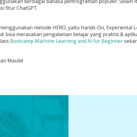
gunakan berbagai bahasa pemrograman populer. Selain i
i fitur ChatGPT.
menggunakan metode HERO, yaitu Hands-On, Experiental L
k bisa merasakan pengalaman belajar yang praktis & aplikat
lass
Bootcamp Machine Learning and AI for Beginner
sekar
van Maulid