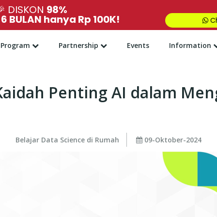
🎉
DISKON
98%
,
6 BULAN hanya Rp 100K!
Ch
Program
Partnership
Events
Information
Kaidah Penting AI dalam Men
Belajar Data Science di Rumah
09-Oktober-2024