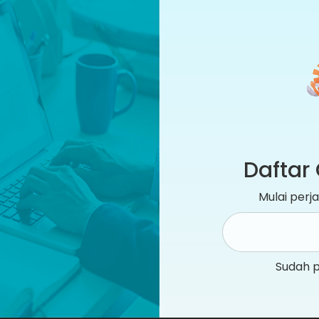
Daftar 
Mulai per
Sudah 