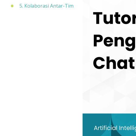
5. Kolaborasi Antar-Tim