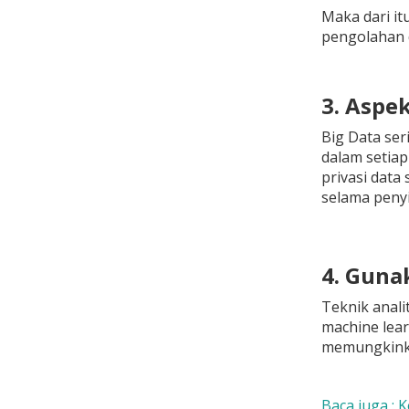
Maka dari i
pengolahan d
3. Aspe
Big Data ser
dalam setiap
privasi data
selama peny
4. Guna
Teknik anali
machine lear
memungkinka
Baca juga : K