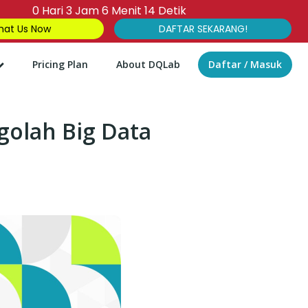
0
Hari
3
Jam
6
Menit
12
Detik
at Us Now
DAFTAR SEKARANG!
Pricing Plan
About DQLab
Daftar / Masuk
golah Big Data