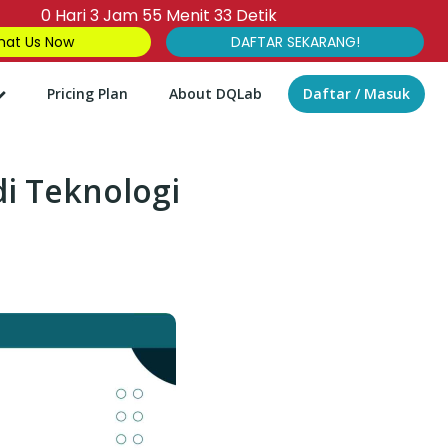
0
Hari
3
Jam
55
Menit
32
Detik
at Us Now
DAFTAR SEKARANG!
Pricing Plan
About DQLab
Daftar / Masuk
di Teknologi