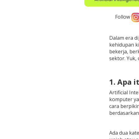
Follow
Dalam era d
kehidupan ki
bekerja, ber
sektor. Yuk,
1. Apa i
Artificial I
komputer ya
cara berpik
berdasarkan 
Ada dua kate