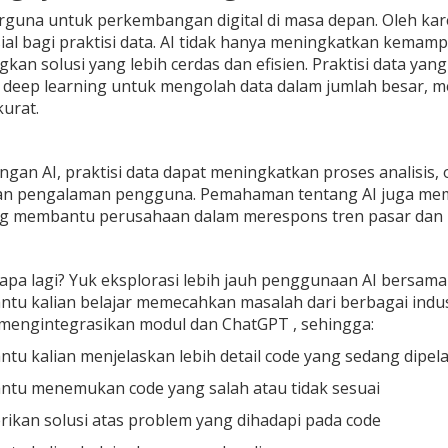
rguna untuk perkembangan digital di masa depan. Oleh karen
ial bagi praktisi data. AI tidak hanya meningkatkan kemam
n solusi yang lebih cerdas dan efisien. Praktisi data ya
 deep learning untuk mengolah data dalam jumlah besar, 
kurat.
dengan AI, praktisi data dapat meningkatkan proses analisis
an pengalaman pengguna. Pemahaman tentang AI juga m
ang membantu perusahaan dalam merespons tren pasar dan
 apa lagi? Yuk eksplorasi lebih jauh penggunaan AI bersam
u kalian belajar memecahkan masalah dari berbagai industri. 
mengintegrasikan modul dan ChatGPT , sehingga:
u kalian menjelaskan lebih detail code yang sedang dipela
tu menemukan code yang salah atau tidak sesuai
ikan solusi atas problem yang dihadapi pada code