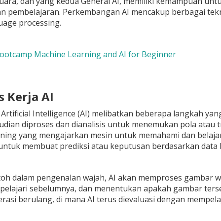
suara, dan yang kedua General AI, memiliki kemampuan un
n pembelajaran. Perkembangan AI mencakup berbagai teknol
uage processing.
Bootcamp Machine Learning and AI for Beginner
s Kerja AI
 Artificial Intelligence (AI) melibatkan beberapa langkah y
udian diproses dan dianalisis untuk menemukan pola atau tr
rning yang mengajarkan mesin untuk memahami dan belajar 
h untuk membuat prediksi atau keputusan berdasarkan data 
toh dalam pengenalan wajah, AI akan memproses gambar w
ipelajari sebelumnya, dan menentukan apakah gambar terseb
rasi berulang, di mana AI terus dievaluasi dengan mempela