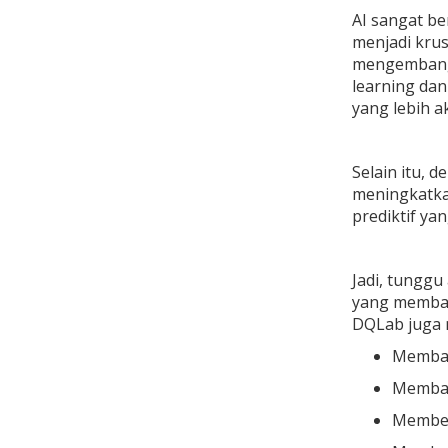
AI sangat be
menjadi krus
mengembangka
learning dan
yang lebih a
Selain itu, 
meningkatk
prediktif y
Jadi, tunggu
yang membant
DQLab juga 
Membant
Memban
Member