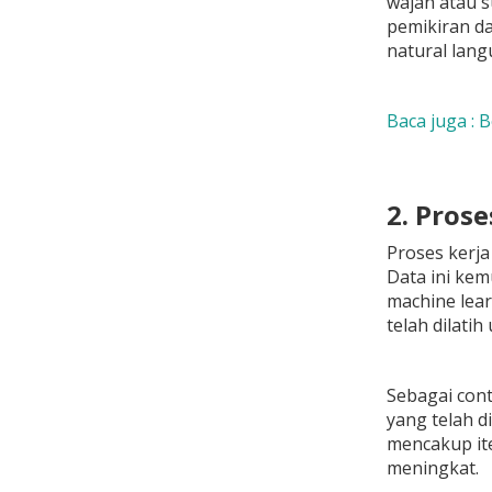
wajah atau 
pemikiran da
natural lang
Baca juga : 
2. Prose
Proses kerja
Data ini kem
machine lea
telah dilati
Sebagai con
yang telah d
mencakup ite
meningkat.