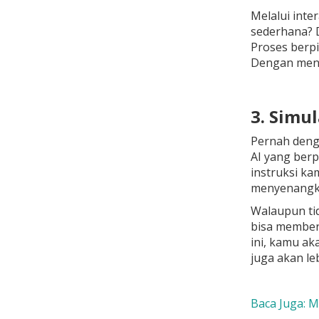
Melalui inte
sederhana? D
Proses berpi
Dengan menye
3. Simu
Pernah denga
AI yang berp
instruksi ka
menyenangkan
Walaupun tid
bisa memberi
ini, kamu ak
juga akan le
Baca Juga: M