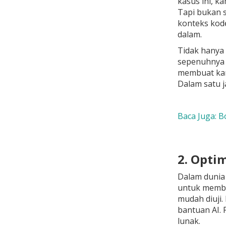
kasus ini, 
Tapi bukan 
konteks kode
dalam.
Tidak hanya 
sepenuhnya b
membuat kam
Dalam satu j
Baca Juga: B
2. Opti
Dalam dunia 
untuk membia
mudah diuji
bantuan AI.
lunak.