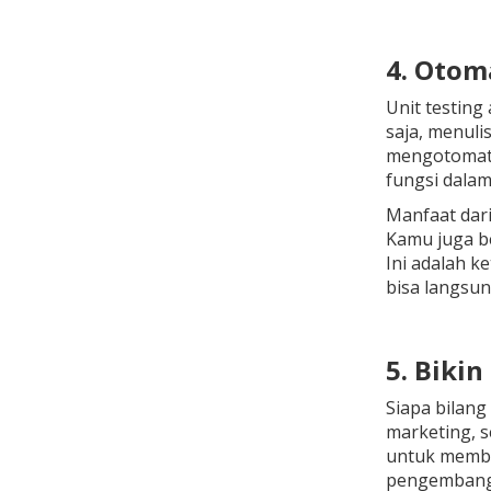
4. Otom
Unit testing
saja, menuli
mengotomatis
fungsi dalam
Manfaat dari
Kamu juga be
Ini adalah k
bisa langsun
5. Biki
Siapa bilang
marketing, s
untuk membua
pengembanga