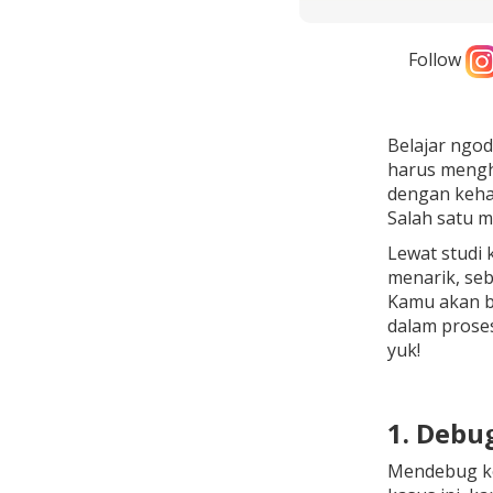
Follow
Belajar ngod
harus mengh
dengan keha
Salah satu m
Lewat studi 
menarik, seb
Kamu akan b
dalam proses
yuk!
1. Debu
Mendebug ko