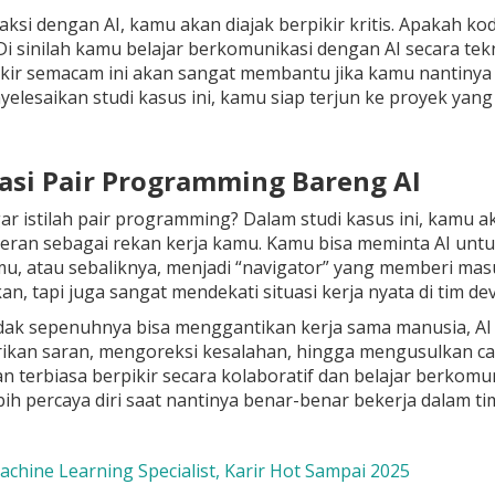
raksi dengan AI, kamu akan diajak berpikir kritis. Apakah ko
i sinilah kamu belajar berkomunikasi dengan AI secara te
kir semacam ini akan sangat membantu jika kamu nantinya 
lesaikan studi kasus ini, kamu siap terjun ke proyek yan
lasi Pair Programming Bareng AI
r istilah pair programming? Dalam studi kasus ini, kamu 
eran sebagai rekan kerja kamu. Kamu bisa meminta AI untu
mu, atau sebaliknya, menjadi “navigator” yang memberi mas
, tapi juga sangat mendekati situasi kerja nyata di tim dev
ak sepenuhnya bisa menggantikan kerja sama manusia, AI bi
kan saran, mengoreksi kesalahan, hingga mengusulkan car
an terbiasa berpikir secara kolaboratif dan belajar berkom
bih percaya diri saat nantinya benar-benar bekerja dalam 
achine Learning Specialist, Karir Hot Sampai 2025