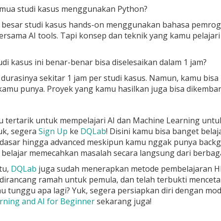
emua studi kasus menggunakan Python?
n besar studi kasus hands-on menggunakan bahasa pemrog
rsama AI tools. Tapi konsep dan teknik yang kamu pelajari b
udi kasus ini benar-benar bisa diselesaikan dalam 1 jam?
a durasinya sekitar 1 jam per studi kasus. Namun, kamu bi
amu punya. Proyek yang kamu hasilkan juga bisa dikembang
 tertarik untuk mempelajari AI dan Machine Learning unt
uk, segera
Sign Up
ke
DQLab
! Disini kamu bisa banget bela
i dasar hingga advanced meskipun kamu nggak punya backg
belajar memecahkan masalah secara langsung dari berbagai
tu,
DQLab
juga sudah menerapkan metode pembelajaran HE
 dirancang ramah untuk pemula, dan telah terbukti mencet
mau tunggu apa lagi? Yuk, segera persiapkan diri dengan m
ning and AI for Beginner
sekarang juga!