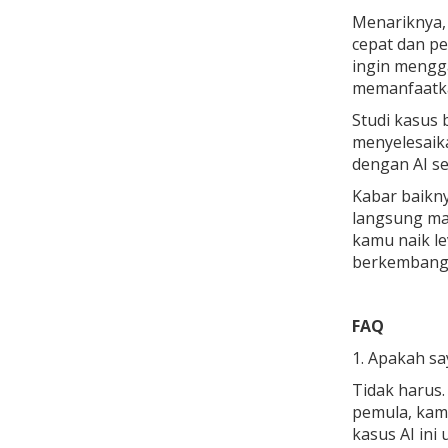
Menariknya, 
cepat dan pe
ingin mengga
memanfaatka
Studi kasus b
menyelesaik
dengan AI se
Kabar baikny
langsung mas
kamu naik le
berkembang 
FAQ
1. Apakah sa
Tidak harus
pemula, kamu
kasus AI ini 