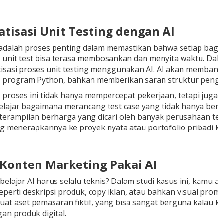
atisasi Unit Testing dengan AI
 adalah proses penting dalam memastikan bahwa setiap bagian
s unit test bisa terasa membosankan dan menyita waktu. Da
asi proses unit testing menggunakan AI. AI akan membant
 program Python, bahkan memberikan saran struktur penguj
 proses ini tidak hanya mempercepat pekerjaan, tetapi jug
lajar bagaimana merancang test case yang tidak hanya be
eterampilan berharga yang dicari oleh banyak perusahaan t
g menerapkannya ke proyek nyata atau portofolio pribadi 
n Konten Marketing Pakai AI
 belajar AI harus selalu teknis? Dalam studi kasus ini, k
eperti deskripsi produk, copy iklan, atau bahkan visual 
t aset pemasaran fiktif, yang bisa sangat berguna kalau 
n produk digital.