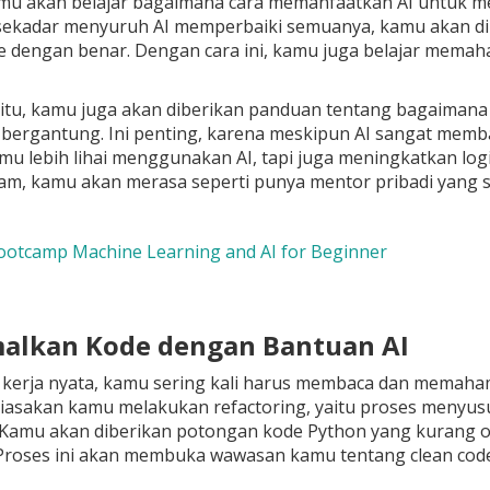
kamu akan belajar bagaimana cara memanfaatkan AI untuk m
sekadar menyuruh AI memperbaiki semuanya, kamu akan dil
 dengan benar. Dengan cara ini, kamu juga belajar memaha
itu, kamu juga akan diberikan panduan tentang bagaimana c
ergantung. Ini penting, karena meskipun AI sangat membantu
u lebih lihai menggunakan AI, tapi juga meningkatkan log
am, kamu akan merasa seperti punya mentor pribadi yang sa
ootcamp Machine Learning and AI for Beginner
malkan Kode dengan Bantuan AI
kerja nyata, kamu sering kali harus membaca dan memahami 
sakan kamu melakukan refactoring, yaitu proses menyusun
. Kamu akan diberikan potongan kode Python yang kurang o
 Proses ini akan membuka wawasan kamu tentang clean cod