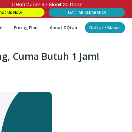
0
Hari
2
Jam
47
Menit
29
Detik
at Us Now
DAFTAR SEKARANG!
Pricing Plan
About DQLab
Daftar / Masuk
ng, Cuma Butuh 1 Jam!