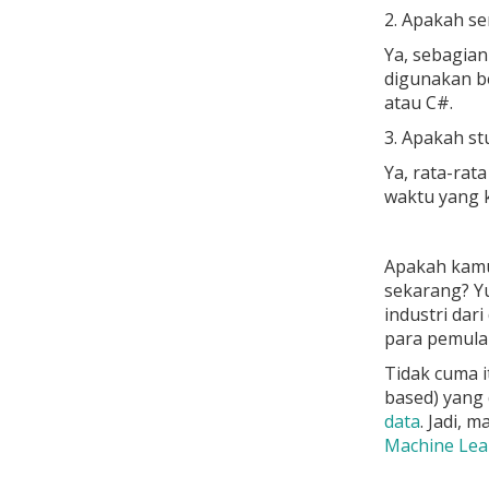
2. Apakah s
Ya, sebagia
digunakan be
atau C#.
3. Apakah st
Ya, rata-rat
waktu yang k
Apakah kamu
sekarang? Y
industri dar
para pemula 
Tidak cuma i
based) yang
data
. Jadi, 
Machine Lear