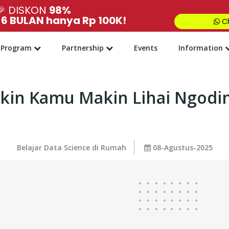
🎉
DISKON
98%
,
6 BULAN hanya Rp 100K!
Ch
Program
Partnership
Events
Information
Bikin Kamu Makin Lihai Ngodi
Belajar Data Science di Rumah
08-Agustus-2025