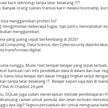
ulai karir teknologi tanpa latar belakang IT?
a. Banyak orang sukses transisi karir melalui bootcamp, kurs
 bisa menggantikan profesi ini?
 mengotomasi beberapa tugas, tapi justru menciptakan keb
 bukan menggantikan.
ana yang paling cepat berkembang di 2025?
oud Computing, Data Science, dan Cybersecurity diperkirak
a transformasi digital.
 cuma nunggu. Mulai riset tempat belajar yang tepat terbaik
tuh bantuan cari info pendidikan data di dalam dan luar nege
sini, kamu bisa belajar dari dasar hingga tingkat lanjut de
hkan tanpa latar belakang IT. Belajar kapan saja dan di mana
if Ask AI Chatbot 24 jam!
itu, DQLab juga sudah menerapkan metode pembelajaran 
dirancang ramah untuk pemula, dan telah terbukti mencet
nggu apa lagi? Segera persiapkan diri untuk menguasai ket