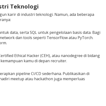
stri Teknologi
n karir di industri teknologi. Namun, ada beberapa
ranya:
ntuk data, serta SQL untuk pengelolaan basis data. Bagi
l network dan tools seperti TensorFlow atau PyTorch.
orm.
 Certified Ethical Hacker (CEH), atau nanodegree di bidang
n kemampuan kamu di depan recruiter.
rapkan pipeline CI/CD sederhana. Publikasikan di
nghadiri meetup atau hackathon juga memperluas