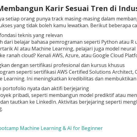
 Membangun Karir Sesuai Tren di Indu
ya setiap orang punya track masing-masing dalam membangu
ukses yang tidak boleh kamu lewatkan. Berikut beberapa ca
fondasi teknis yang relevan
h dari belajar bahasa pemrograman seperti Python atau R u
rtarik AI atau Machine Learning, pelajari juga model neura
e ranah cloud? Kenali AWS, Azure, atau Google Cloud Platf
an dengan sertifikasi profesional dan kursus khusus
rogram seperti sertifikasi AWS Certified Solutions Architect,
 Learning. Ini meningkatkan kredibilitas dan membuktika
portofolio nyata dan aktifi berjejaring
oyek pribadi, seperti membangun model prediktif atau mene
dan tautkan ke LinkedIn. Aktivitas berjejaring seperti me
g.
ootcamp Machine Learning & AI for Beginner