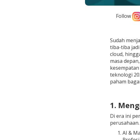
Follow
Sudah menjad
tiba-tiba ja
cloud, hing
masa depan, 
kesempatan e
teknologi 20
paham bagai
1. Menge
Di era ini p
perusahaan. 
AI & Ma
Profesi