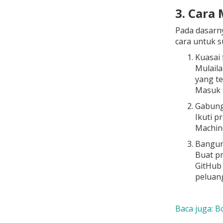
3. Cara
Pada dasarn
cara untuk s
Kuasai 
Mulaila
yang te
Masuk k
Gabungk
Ikuti p
Machine
Bangun 
Buat pr
GitHub 
peluan
Baca juga: B