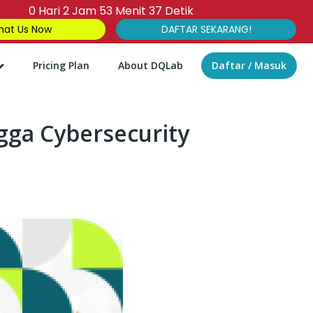
0
Hari
2
Jam
53
Menit
36
Detik
at Us Now
DAFTAR SEKARANG!
Pricing Plan
About DQLab
Daftar / Masuk
ngga Cybersecurity