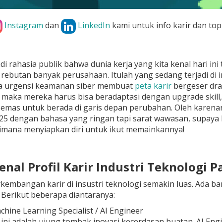
Instagram
dan
LinkedIn
kami untuk info karir dan top
i rahasia publik bahwa dunia kerja yang kita kenal hari ini
di rebutan banyak perusahaan. Itulah yang sedang terjadi di 
ga urgensi keamanan siber membuat
peta karir
bergeser dra
maka mereka harus bisa beradaptasi dengan upgrade skill,
mas untuk berada di garis depan perubahan. Oleh karenan
25 dengan bahasa yang ringan tapi sarat wawasan, supaya k
mana menyiapkan diri untuk ikut memainkannya!
nal Profil Karir Industri Teknologi P
erkembangan karir di insustri teknologi semakin luas. Ada b
Berikut beberapa diantaranya:
chine Learning Specialist / AI Engineer
 ini adalah ujung tombak inovasi kecerdasan buatan. AI Eng