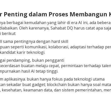
or Penting dalam Proses Membangun K
ya berbagai kemudahan yang lahir di era AI ini, ada bebe
diabaikan. Oleh karenanya, Sahabat DQ harus catat apa s
 berikut:
ill sama pentingnya dengan hard skill
an seperti komunikasi, kolaborasi, adaptasi terhadap pe
kandidat karir teknologi.
agai pendamping, bukan pengganti
kecerdasan buatan melaju cepat, permintaan terhadap tal
urnakan hasil AI tetap tinggi.
m aplikasinya. bukan hanya fokus pada teknologi utama
an sekadar buat gadget; blockchain bukan hanya soal mata ua
k, kesehatan, keamanan data, dan sistem pemerintahan, m