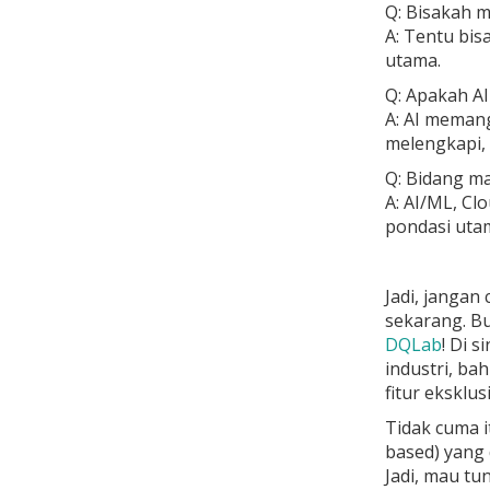
Q: Bisakah m
A: Tentu bis
utama.
Q: Apakah AI
A: AI memang
melengkapi,
Q: Bidang m
A: AI/ML, Cl
pondasi utam
Jadi, jangan
sekarang. Bu
DQLab
! Di 
industri, ba
fitur eksklus
Tidak cuma 
based)
yang 
Jadi, mau tu