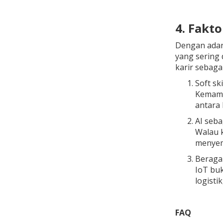
4. Fakt
Dengan adan
yang sering 
karir sebagai
Soft sk
Kemampu
antara 
AI seb
Walau 
menyemp
Beraga
IoT buk
logisti
FAQ