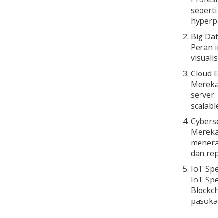
seperti
hyperpa
Big Dat
Peran i
visuali
Cloud E
Mereka
server.
scalable
Cyberse
Mereka 
menerap
dan rep
IoT Spe
IoT Spe
Blockch
pasoka