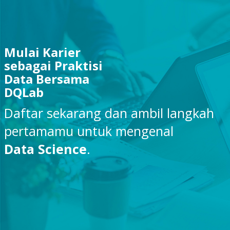
Mulai Karier
sebagai Praktisi
Data Bersama
DQLab
Daftar sekarang dan ambil langkah
pertamamu untuk mengenal
Data Science
.