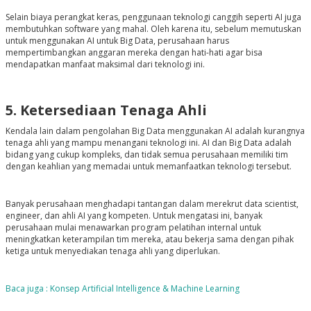
Selain biaya perangkat keras, penggunaan teknologi canggih seperti AI juga
membutuhkan software yang mahal. Oleh karena itu, sebelum memutuskan
untuk menggunakan AI untuk Big Data, perusahaan harus
mempertimbangkan anggaran mereka dengan hati-hati agar bisa
mendapatkan manfaat maksimal dari teknologi ini.
5. Ketersediaan Tenaga Ahli
Kendala lain dalam pengolahan Big Data menggunakan AI adalah kurangnya
tenaga ahli yang mampu menangani teknologi ini. AI dan Big Data adalah
bidang yang cukup kompleks, dan tidak semua perusahaan memiliki tim
dengan keahlian yang memadai untuk memanfaatkan teknologi tersebut.
Banyak perusahaan menghadapi tantangan dalam merekrut data scientist,
engineer, dan ahli AI yang kompeten. Untuk mengatasi ini, banyak
perusahaan mulai menawarkan program pelatihan internal untuk
meningkatkan keterampilan tim mereka, atau bekerja sama dengan pihak
ketiga untuk menyediakan tenaga ahli yang diperlukan.
Baca juga : Konsep Artificial Intelligence & Machine Learning