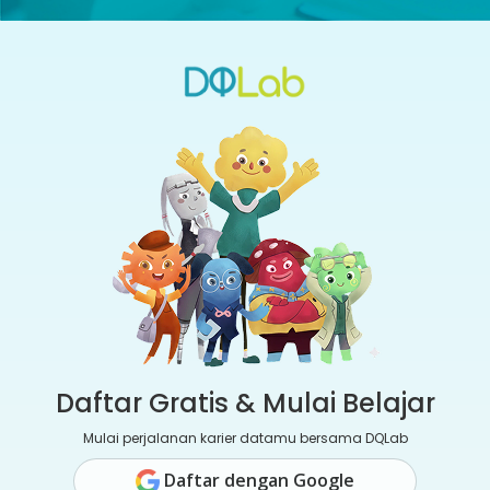
Daftar Gratis & Mulai Belajar
Mulai perjalanan karier datamu bersama DQLab
Daftar dengan Google