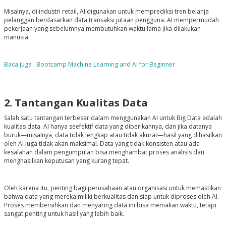
Misalnya, di industri retail, AI digunakan untuk memprediksi tren belanja
pelanggan berdasarkan data transaksi jutaan pengguna. AI mempermudah
pekerjaan yang sebelumnya membutuhkan waktu lama jika dilakukan
manusia.
Baca juga : Bootcamp Machine Learning and AI for Beginner
2. Tantangan Kualitas Data
Salah satu tantangan terbesar dalam menggunakan AI untuk Big Data adalah
kualitas data. AI hanya seefektif data yang diberikannya, dan jika datanya
buruk—misalnya, data tidak lengkap atau tidak akurat—hasil yang dihasilkan
oleh AI juga tidak akan maksimal. Data yang tidak konsisten atau ada
kesalahan dalam pengumpulan bisa menghambat proses analisis dan
menghasilkan keputusan yang kurang tepat.
Oleh karena itu, penting bagi perusahaan atau organisasi untuk memastikan
bahwa data yang mereka miliki berkualitas dan siap untuk diproses oleh AI.
Proses membersihkan dan menyaring data ini bisa memakan waktu, tetapi
sangat penting untuk hasil yang lebih baik.