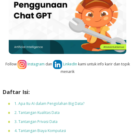
Follow
Instagram
dan
LinkedIn
kami untuk info karir dan topik
menarik
Daftar Isi:
1. Apa Itu AI dalam Pengolahan Big Data?
2. Tantangan Kualitas Data
3. Tantangan Privasi Data
4. Tantangan Biaya Komputasi