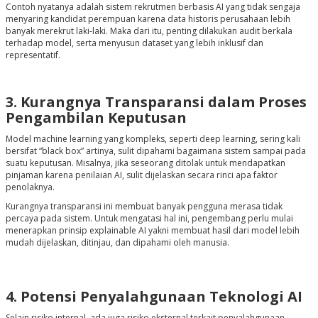
Contoh nyatanya adalah sistem rekrutmen berbasis AI yang tidak sengaja
menyaring kandidat perempuan karena data historis perusahaan lebih
banyak merekrut laki-laki. Maka dari itu, penting dilakukan audit berkala
terhadap model, serta menyusun dataset yang lebih inklusif dan
representatif.
3. Kurangnya Transparansi dalam Proses
Pengambilan Keputusan
Model machine learning yang kompleks, seperti deep learning, sering kali
bersifat “black box” artinya, sulit dipahami bagaimana sistem sampai pada
suatu keputusan. Misalnya, jika seseorang ditolak untuk mendapatkan
pinjaman karena penilaian AI, sulit dijelaskan secara rinci apa faktor
penolaknya.
Kurangnya transparansi ini membuat banyak pengguna merasa tidak
percaya pada sistem. Untuk mengatasi hal ini, pengembang perlu mulai
menerapkan prinsip explainable AI yakni membuat hasil dari model lebih
mudah dijelaskan, ditinjau, dan dipahami oleh manusia.
4. Potensi Penyalahgunaan Teknologi AI
Selain risiko internal, ada juga risiko eksternal terkait penyalahgunaan