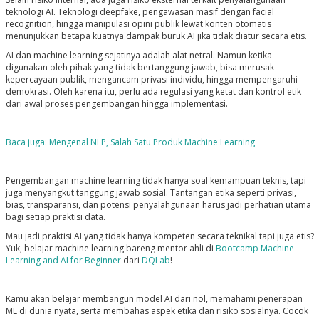
teknologi AI. Teknologi deepfake, pengawasan masif dengan facial
recognition, hingga manipulasi opini publik lewat konten otomatis
menunjukkan betapa kuatnya dampak buruk AI jika tidak diatur secara etis.
AI dan machine learning sejatinya adalah alat netral. Namun ketika
digunakan oleh pihak yang tidak bertanggung jawab, bisa merusak
kepercayaan publik, mengancam privasi individu, hingga mempengaruhi
demokrasi. Oleh karena itu, perlu ada regulasi yang ketat dan kontrol etik
dari awal proses pengembangan hingga implementasi.
Baca juga: Mengenal NLP, Salah Satu Produk Machine Learning
Pengembangan machine learning tidak hanya soal kemampuan teknis, tapi
juga menyangkut tanggung jawab sosial. Tantangan etika seperti privasi,
bias, transparansi, dan potensi penyalahgunaan harus jadi perhatian utama
bagi setiap praktisi data.
Mau jadi praktisi AI yang tidak hanya kompeten secara teknikal tapi juga etis?
Yuk, belajar machine learning bareng mentor ahli di
Bootcamp Machine
Learning and AI for Beginner
dari
DQLab
!
Kamu akan belajar membangun model AI dari nol, memahami penerapan
ML di dunia nyata, serta membahas aspek etika dan risiko sosialnya. Cocok