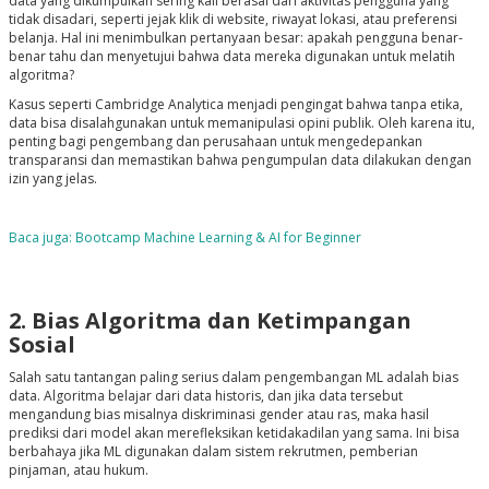
data yang dikumpulkan sering kali berasal dari aktivitas pengguna yang
tidak disadari, seperti jejak klik di website, riwayat lokasi, atau preferensi
belanja. Hal ini menimbulkan pertanyaan besar: apakah pengguna benar-
benar tahu dan menyetujui bahwa data mereka digunakan untuk melatih
algoritma?
Kasus seperti Cambridge Analytica menjadi pengingat bahwa tanpa etika,
data bisa disalahgunakan untuk memanipulasi opini publik. Oleh karena itu,
penting bagi pengembang dan perusahaan untuk mengedepankan
transparansi dan memastikan bahwa pengumpulan data dilakukan dengan
izin yang jelas.
Baca juga: Bootcamp Machine Learning & AI for Beginner
2. Bias Algoritma dan Ketimpangan
Sosial
Salah satu tantangan paling serius dalam pengembangan ML adalah bias
data. Algoritma belajar dari data historis, dan jika data tersebut
mengandung bias misalnya diskriminasi gender atau ras, maka hasil
prediksi dari model akan merefleksikan ketidakadilan yang sama. Ini bisa
berbahaya jika ML digunakan dalam sistem rekrutmen, pemberian
pinjaman, atau hukum.