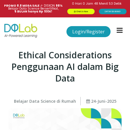
0
Hari
0
Jam
48
Menit
52
Detik
PROMO 8.8 MEGA SALE 
🎉
DISKON
98%
Belajar Data Science Bersertifikat,
6 BULAN hanya Rp 100K!
Chat Us Now
DAFTAR SEKARANG!
Login/Register
Ethical Considerations
Penggunaan AI dalam Big
Data
Belajar Data Science di Rumah
24-Juni-2025