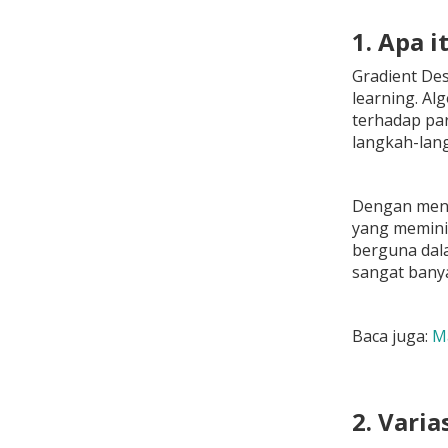
1. Apa 
Gradient Des
learning. Al
terhadap par
langkah-lang
Dengan menur
yang meminim
berguna dala
sangat bany
Baca juga:
Ma
2. Varia