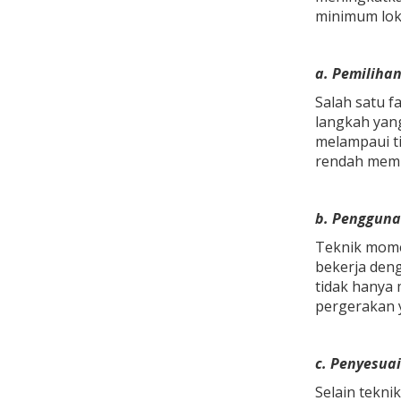
minimum loka
a. Pemiliha
Salah satu f
langkah yang
melampaui ti
rendah memb
b. Penggun
Teknik mome
bekerja den
tidak hanya
pergerakan y
c. Penyesuai
Selain tekni