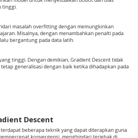
kinkan model untuk menyesuaikan bobot dan bias
tinggi.
ndari masalah overfitting dengan memungkinkan
elajaran. Misalnya, dengan menambahkan penalti pada
lalu bergantung pada data latih.
yang tinggi. Dengan demikian, Gradient Descent tidak
tetap generalisasi dengan baik ketika dihadapkan pada
adient Descent
terdapat beberapa teknik yang dapat diterapkan guna
empercepat konvergensi, menghindari terjebak di