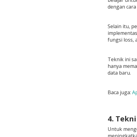
belajar unt
dengan cara 
Selain itu,
implementasi
fungsi loss,
Teknik ini s
hanya memaks
data baru.
Baca juga:
Ap
4. Tekn
Untuk mengo
meningkatka