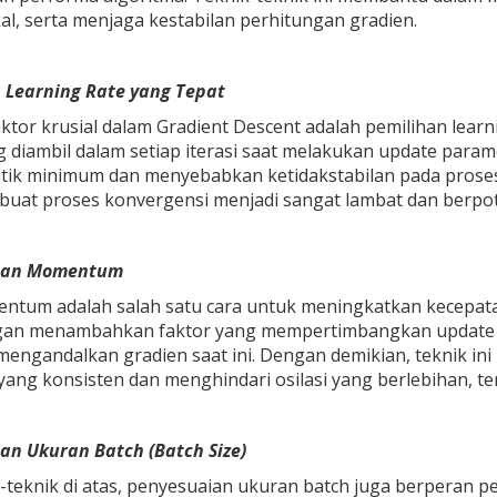
l, serta menjaga kestabilan perhitungan gradien.
n Learning Rate yang Tepat
aktor krusial dalam Gradient Descent adalah pemilihan lear
 diambil dalam setiap iterasi saat melakukan update paramete
tik minimum dan menyebabkan ketidakstabilan pada proses p
uat proses konvergensi menjadi sangat lambat dan berpote
aan Momentum
ntum adalah salah satu cara untuk meningkatkan kecepat
gan menambahkan faktor yang mempertimbangkan update pa
 mengandalkan gradien saat ini. Dengan demikian, teknik 
ang konsisten dan menghindari osilasi yang berlebihan, ter
an Ukuran Batch (Batch Size)
k-teknik di atas, penyesuaian ukuran batch juga berperan 