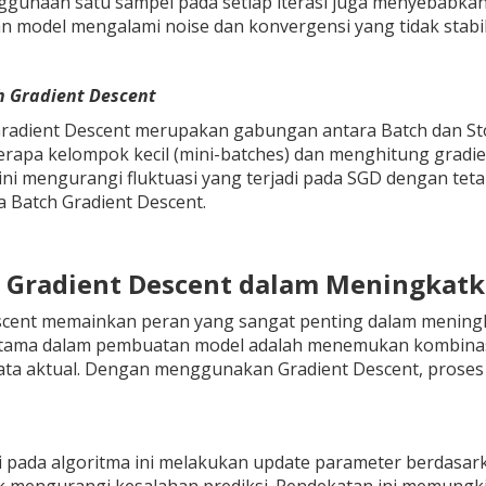
unaan satu sampel pada setiap iterasi juga menyebabkan flu
 model mengalami noise dan konvergensi yang tidak stabil
h Gradient Descent
Gradient Descent merupakan gabungan antara Batch dan Sto
rapa kelompok kecil (mini-batches) dan menghitung gradie
ni mengurangi fluktuasi yang terjadi pada SGD dengan tet
a Batch Gradient Descent.
n Gradient Descent dalam Meningkat
scent memainkan peran yang sangat penting dalam meningka
tama dalam pembuatan model adalah menemukan kombinasi 
ta aktual. Dengan menggunakan Gradient Descent, proses p
si pada algoritma ini melakukan update parameter berdasar