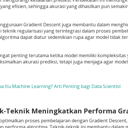
uk mengurangi kesalahan prediksi. Pendekatan ini memung
yang efisien, sehingga akurasi yang dihasilkan pun semakin 
 penggunaan Gradient Descent juga membantu dalam menghi
 teknik regularisasi yang terintegrasi dalam proses pemb
 algoritma dapat diatur sedemikian rupa agar model tidak ter
angat penting terutama ketika model memiliki kompleksitas 
imalkan akurasi prediksi, tetapi juga menjaga agar model 
a Itu Machine Learning? Arti Penting bagi Data Scientist
ik-Teknik Meningkatkan Performa Gr
ptimalkan proses pembelajaran dengan Gradient Descent, 
n performa algoritma. Teknik-teknik ini membantu dalam m