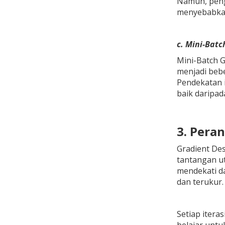
Namun, pengg
menyebabkan
c. Mini-Batc
Mini-Batch 
menjadi bebe
Pendekatan i
baik daripad
3. Pera
Gradient De
tantangan u
mendekati da
dan terukur.
Setiap itera