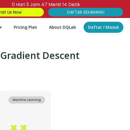
0
Hari
3
Jam
47
Menit
13
Detik
at Us Now
DAFTAR SEKARANG!
Pricing Plan
About DQLab
Daftar / Masuk
 Gradient Descent