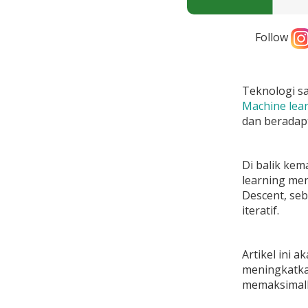
Follow
Teknologi s
Machine lea
dan beradapt
Di balik ke
learning men
Descent, se
iteratif.
Artikel ini 
meningkatkan
memaksimalk