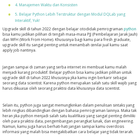
4. Manajemen Waktu dan Konsisten
5. Belajar Python Lebih Terstruktur dengan Modul DQLab yang
Interaktif, Yuk!
Upgrade skill di tahun 2022 dengan belajar otodidak pemrograman
python
bisa kamu jadikan pilihan di tengah masa-masa PJJ (Pembelajaran Jarak Jauh)
dan WFH (Work From Home). Khususnya bagi kamu para fresh graduate,
upgrade skill itu sangat penting untuk menambah œnilai jual kamu saat
apply job nantinya.
Jangan sampai di zaman yang serba internet ini membuat kamu malah
menjadi kurang produktif. Belajar python bisa kamu jadikan pilihan untuk
upgrade skill di tahun 2022 khususnya jika kamu ingin berkarir sebagai
seorang data scientist. Karena python merupakan salah satu skill wajib yang
harus dikuasai oleh seorang praktisi data khususnya data scientist.
Selain itu, python juga sangat memungkinkan dalam penulisan sintaks yang
lebih ringkas dibandingkan dengan bahasa pemrograman lainnya. Maka tak
heran jika python menjadi salah satu kualifikasi yang sangat penting dimiliki
oleh para praktisi data, pengembangan perangkat lunak, dan engineering.
Namun, kamu juga harus berhati-hati jangan sampai kamu overdosis
informasi yang malah bisa mengakibatkan cara belajar yang tidak terarah.