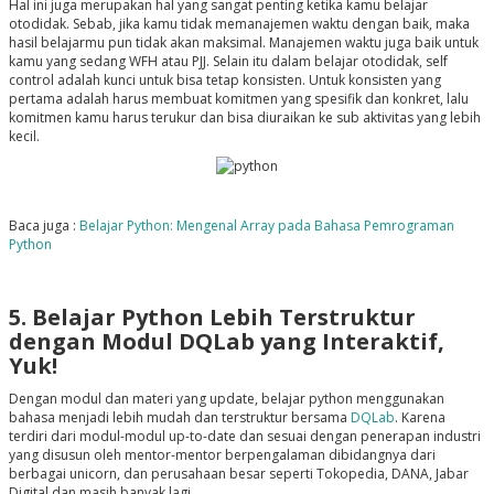
Hal ini juga merupakan hal yang sangat penting ketika kamu belajar
otodidak. Sebab, jika kamu tidak memanajemen waktu dengan baik, maka
hasil belajarmu pun tidak akan maksimal. Manajemen waktu juga baik untuk
kamu yang sedang WFH atau PJJ. Selain itu dalam belajar otodidak, self
control adalah kunci untuk bisa tetap konsisten. Untuk konsisten yang
pertama adalah harus membuat komitmen yang spesifik dan konkret, lalu
komitmen kamu harus terukur dan bisa diuraikan ke sub aktivitas yang lebih
kecil.
Baca juga :
Belajar Python: Mengenal Array pada Bahasa Pemrograman
Python
5. Belajar Python Lebih Terstruktur
dengan Modul DQLab yang Interaktif,
Yuk!
Dengan modul dan materi yang update, belajar python menggunakan
bahasa menjadi lebih mudah dan terstruktur bersama
DQLab
. Karena
terdiri dari modul-modul up-to-date dan sesuai dengan penerapan industri
yang disusun oleh mentor-mentor berpengalaman dibidangnya dari
berbagai unicorn, dan perusahaan besar seperti Tokopedia, DANA, Jabar
Digital dan masih banyak lagi.