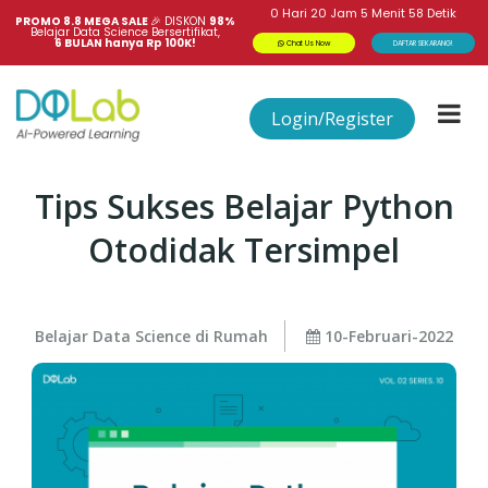
0
Hari
20
Jam
5
Menit
57
Detik
PROMO 8.8 MEGA SALE 
🎉
DISKON
98%
Belajar Data Science Bersertifikat,
6 BULAN hanya Rp 100K!
Chat Us Now
DAFTAR SEKARANG!
Login/Register
Tips Sukses Belajar Python
Otodidak Tersimpel
Belajar Data Science di Rumah
10-Februari-2022