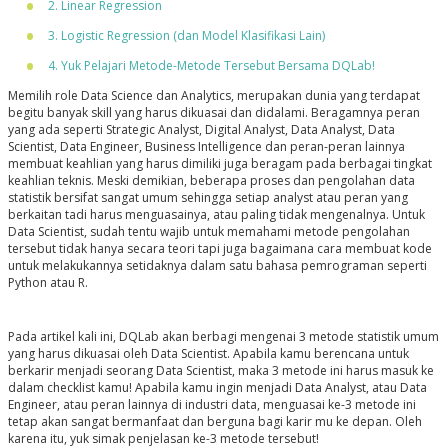
2. Linear Regression
3. Logistic Regression (dan Model Klasifikasi Lain)
4. Yuk Pelajari Metode-Metode Tersebut Bersama DQLab!
Memilih role Data Science dan Analytics, merupakan dunia yang terdapat
begitu banyak skill yang harus dikuasai dan didalami. Beragamnya peran
yang ada seperti Strategic Analyst, Digital Analyst, Data Analyst, Data
Scientist, Data Engineer, Business Intelligence dan peran-peran lainnya
membuat keahlian yang harus dimiliki juga beragam pada berbagai tingkat
keahlian teknis. Meski demikian, beberapa proses dan pengolahan data
statistik bersifat sangat umum sehingga setiap analyst atau peran yang
berkaitan tadi harus menguasainya, atau paling tidak mengenalnya. Untuk
Data Scientist, sudah tentu wajib untuk memahami metode pengolahan
tersebut tidak hanya secara teori tapi juga bagaimana cara membuat kode
untuk melakukannya setidaknya dalam satu bahasa pemrograman seperti
Python atau R.
Pada artikel kali ini, DQLab akan berbagi mengenai 3 metode statistik umum
yang harus dikuasai oleh Data Scientist. Apabila kamu berencana untuk
berkarir menjadi seorang Data Scientist, maka 3 metode ini harus masuk ke
dalam checklist kamu! Apabila kamu ingin menjadi Data Analyst, atau Data
Engineer, atau peran lainnya di industri data, menguasai ke-3 metode ini
tetap akan sangat bermanfaat dan berguna bagi karir mu ke depan. Oleh
karena itu, yuk simak penjelasan ke-3 metode tersebut!