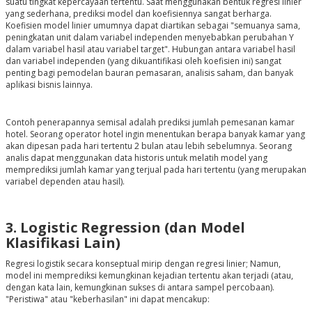
suatu tingkat kepercayaan tertentu. Saat menggunakan bentuk regresi linier
yang sederhana, prediksi model dan koefisiennya sangat berharga.
Koefisien model linier umumnya dapat diartikan sebagai "semuanya sama,
peningkatan unit dalam variabel independen menyebabkan perubahan Y
dalam variabel hasil atau variabel target". Hubungan antara variabel hasil
dan variabel independen (yang dikuantifikasi oleh koefisien ini) sangat
penting bagi pemodelan bauran pemasaran, analisis saham, dan banyak
aplikasi bisnis lainnya.
Contoh penerapannya semisal adalah prediksi jumlah pemesanan kamar
hotel. Seorang operator hotel ingin menentukan berapa banyak kamar yang
akan dipesan pada hari tertentu 2 bulan atau lebih sebelumnya. Seorang
analis dapat menggunakan data historis untuk melatih model yang
memprediksi jumlah kamar yang terjual pada hari tertentu (yang merupakan
variabel dependen atau hasil).
3. Logistic Regression (dan Model
Klasifikasi Lain)
Regresi logistik secara konseptual mirip dengan regresi linier; Namun,
model ini memprediksi kemungkinan kejadian tertentu akan terjadi (atau,
dengan kata lain, kemungkinan sukses di antara sampel percobaan).
"Peristiwa" atau "keberhasilan" ini dapat mencakup: