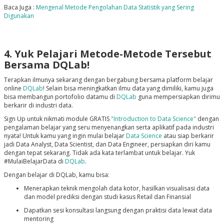
Baca Juga :
Mengenal Metode Pengolahan Data Statistik yang Sering
Digunakan
4. Yuk Pelajari Metode-Metode Tersebut
Bersama DQLab!
Terapkan ilmunya sekarang dengan bergabung bersama platform belajar
online
DQLab
! Selain bisa meningkatkan ilmu data yang dimiliki, kamu juga
bisa membangun portofolio datamu di
DQLab
guna mempersiapkan dirimu
berkarir di industri data.
Sign Up untuk nikmati module GRATIS
"Introduction to Data Science"
dengan
pengalaman belajar yang seru menyenangkan serta aplikatif pada industri
nyata! Untuk kamu yang ingin mulai belajar
Data Science
atau siap berkarir
jadi Data Analyst, Data Scientist, dan Data Engineer, persiapkan diri kamu
dengan tepat sekarang. Tidak ada kata terlambat untuk belajar. Yuk
#MulaiBelajarData di
DQLab
.
Dengan belajar di DQLab, kamu bisa:
Menerapkan teknik mengolah data kotor, hasilkan visualisasi data
dan model prediksi dengan studi kasus Retail dan Finansial
Dapatkan sesi konsultasi langsung dengan praktisi data lewat data
mentoring