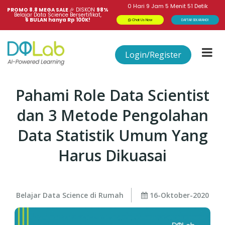
0
Hari
9
Jam
5
Menit
51
Detik
PROMO 8.8 MEGA SALE 
🎉
DISKON
98%
Belajar Data Science Bersertifikat,
6 BULAN hanya Rp 100K!
Chat Us Now
DAFTAR SEKARANG!
Login/Register
Pahami Role Data Scientist
dan 3 Metode Pengolahan
Data Statistik Umum Yang
Harus Dikuasai
Belajar Data Science di Rumah
16-Oktober-2020