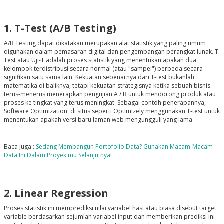
1. T-Test (A/B Testing)
A/B Testing dapat dikatakan merupakan alat statistik yang paling umum
digunakan dalam pemasaran digital dan pengembangan perangkat lunak. T-
Test atau Uji-T adalah proses statistik yang menentukan apakah dua
kelompok terdistribusi secara normal (atau "sampel") berbeda secara
signifikan satu sama lain. Kekuatan sebenarnya dari T-test bukanlah
matematika di baliknya, tetapi kekuatan strategisnya ketika sebuah bisnis
terus-menerus menerapkan pengujian A / B untuk mendorong produk atau
proses ke tingkat yang terus meningkat. Sebagai contoh penerapannya,
Software Optimization di situs seperti Optimizely menggunakan T-test untuk
menentukan apakah versi baru laman web mengungguli yang lama.
Baca Juga :
Sedang Membangun Portofolio Data? Gunakan Macam-Macam
Data Ini Dalam Proyek mu Selanjutnya!
2. Linear Regression
Proses statistik ini memprediksi nilai variabel hasi atau biasa disebut target
variable berdasarkan sejumlah variabel input dan memberikan prediksi ini