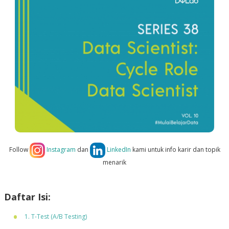
Follow
Instagram
dan
LinkedIn
kami untuk info karir dan topik
menarik
Daftar Isi:
1. T-Test (A/B Testing)